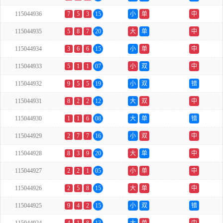
115044936
7
5
3
15
小
单
中
115044935
5
8
7
20
大
单
中
115044934
3
6
6
15
小
单
中
115044933
5
1
1
07
小
双
中
115044932
9
5
5
19
小
双
错
115044931
8
2
2
12
大
双
中
115044930
1
1
6
08
大
单
错
115044929
2
7
7
16
小
双
中
115044928
8
3
9
20
大
单
中
115044927
2
2
1
05
小
单
中
115044926
2
5
8
15
大
单
中
115044925
9
4
2
15
小
双
错