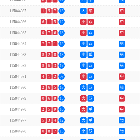
115044988
8
2
2
12
大
单
错
115044987
1
5
7
13
大
单
中
115044986
6
1
5
12
小
双
中
115044985
0
7
6
13
小
双
中
115044984
7
7
1
15
小
双
错
115044983
8
2
8
18
小
单
错
115044982
8
6
3
17
小
双
错
115044981
4
1
2
07
小
双
中
115044980
2
6
5
13
大
双
错
115044979
0
6
9
15
大
双
中
115044978
2
5
9
16
大
单
中
115044977
5
3
4
12
大
单
错
115044976
0
8
7
15
小
双
错