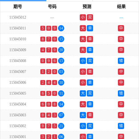
期号
号码
预测
结果
115045012
---
小
双
---
115045011
5
0
9
14
大
单
中
115045010
8
7
0
15
大
单
中
115045009
4
7
9
20
大
单
中
115045008
0
9
6
15
小
双
错
115045007
1
2
0
03
小
单
中
115045006
2
4
4
10
小
单
中
115045005
6
5
0
11
大
双
错
115045004
6
0
8
14
大
单
中
115045003
0
4
3
07
大
单
中
115045002
9
7
5
21
小
双
错
115045001
3
2
1
06
小
单
中