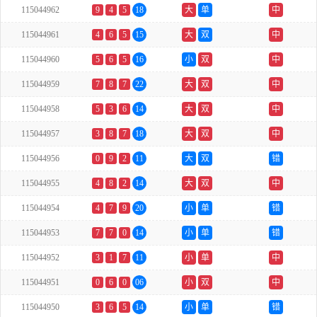
115044962
9
4
5
18
大
单
中
115044961
4
6
5
15
大
双
中
115044960
5
6
5
16
小
双
中
115044959
7
8
7
22
大
双
中
115044958
5
3
6
14
大
双
中
115044957
3
8
7
18
大
双
中
115044956
0
9
2
11
大
双
错
115044955
4
8
2
14
大
双
中
115044954
4
7
9
20
小
单
错
115044953
7
7
0
14
小
单
错
115044952
3
1
7
11
小
单
中
115044951
0
6
0
06
小
双
中
115044950
3
6
5
14
小
单
错