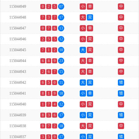
115044949
0
2
5
07
小
单
中
115044948
7
3
7
17
大
双
中
115044947
0
7
6
13
小
单
中
115044946
2
5
5
12
小
双
中
115044945
7
1
2
10
大
双
中
115044944
6
8
9
23
大
单
中
115044943
2
6
7
15
大
单
中
115044942
6
5
0
11
大
双
错
115044941
8
1
9
18
小
单
错
115044940
1
7
4
12
小
双
中
115044939
8
3
6
17
小
双
错
115044938
9
7
2
18
大
双
中
115044937
3
5
9
17
小
双
错