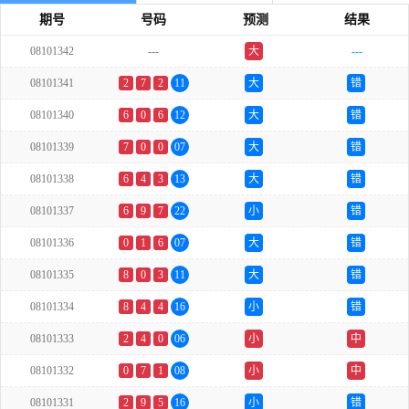
期号
号码
预测
结果
08101342
---
大
---
单
08101341
2
7
2
11
大
错
08101340
6
0
6
12
大
错
08101339
7
0
0
07
大
错
08101338
6
4
3
13
大
错
08101337
6
9
7
22
小
错
08101336
0
1
6
07
大
错
08101335
8
0
3
11
大
错
08101334
8
4
4
16
小
错
08101333
2
4
0
06
小
中
08101332
0
7
1
08
小
中
08101331
2
9
5
16
小
错