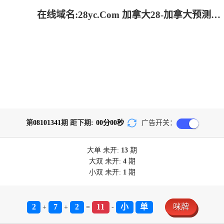
在线域名:28yc.Com 加拿大28-加拿大预测-加拿大28开奖结果预测官网|飞飞28加拿大在线预测_专注研究!
第
08101341
期 距下期:
00
分
00
秒
广告开关：
大单
未开:
13
期
大双
未开:
4
期
小双
未开:
1
期
2
7
2
11
小
单
咪牌
+
+
=
-