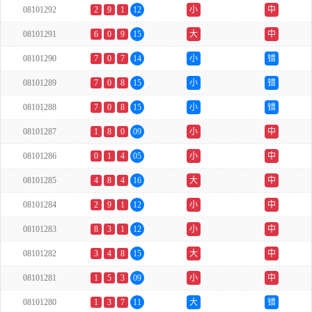
08101292
2
9
1
12
小
中
08101291
6
0
9
15
大
中
08101290
7
0
7
14
小
错
08101289
7
0
8
15
小
错
08101288
7
0
8
15
小
错
08101287
1
8
0
09
小
中
08101286
0
1
4
05
小
中
08101285
4
8
4
16
大
中
08101284
2
9
1
12
小
中
08101283
8
3
1
12
小
中
08101282
3
4
8
15
大
中
08101281
1
5
3
09
小
中
08101280
1
3
7
11
大
错