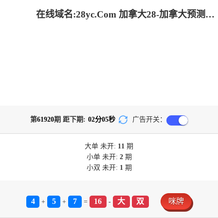
在线域名:28yc.Com 加拿大28-加拿大预测-加拿大28开奖结果预测官网|飞飞28加拿大在线预测_专注研究!
第
61920
期 距下期:
02
分
04
秒
广告开关：
大单
未开:
11
期
小单
未开:
2
期
小双
未开:
1
期
4
5
7
16
大
双
咪牌
+
+
=
-