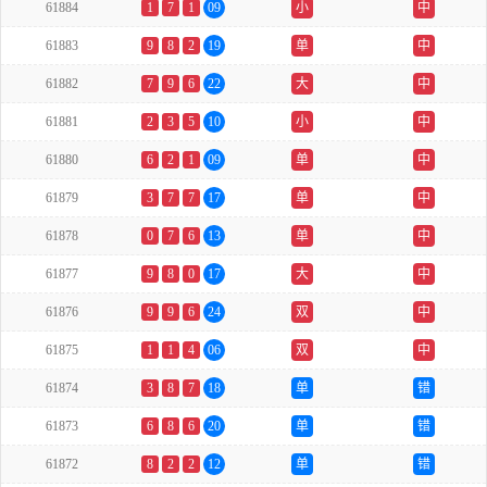
61884
1
7
1
09
小
中
61883
9
8
2
19
单
中
61882
7
9
6
22
大
中
61881
2
3
5
10
小
中
61880
6
2
1
09
单
中
61879
3
7
7
17
单
中
61878
0
7
6
13
单
中
61877
9
8
0
17
大
中
61876
9
9
6
24
双
中
61875
1
1
4
06
双
中
61874
3
8
7
18
单
错
61873
6
8
6
20
单
错
61872
8
2
2
12
单
错