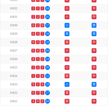
61833
8
3
3
14
大
中
61832
2
1
1
04
小
中
61831
2
2
1
05
小
中
61830
6
2
9
17
小
错
61829
8
3
7
18
单
错
61828
8
5
3
16
双
中
61827
0
0
4
04
小
中
61826
8
1
5
14
大
中
61825
2
2
5
09
小
中
61824
1
7
4
12
双
中
61823
9
1
8
18
小
错
61822
9
7
1
17
单
中
61821
4
0
0
04
双
中