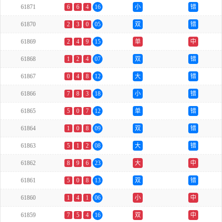
61871
6
6
4
16
小
错
61870
2
3
0
05
双
错
61869
2
4
9
15
单
中
61868
1
2
4
07
双
错
61867
0
4
8
12
大
错
61866
7
8
3
18
小
错
61865
5
0
7
12
单
错
61864
1
0
8
09
双
错
61863
5
1
2
08
大
错
61862
8
9
6
23
大
中
61861
5
0
8
13
双
错
61860
1
4
1
06
小
中
61859
7
5
4
16
双
中