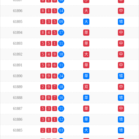
61897
0
2
8
10
小
中
61896
8
1
5
14
大
中
61895
1
3
5
09
大
错
61894
8
4
5
17
单
中
61893
5
5
1
11
单
中
61892
5
4
9
18
大
中
61891
5
0
6
11
单
中
61890
9
9
6
24
单
错
61889
2
9
7
18
双
中
61888
0
9
7
16
单
错
61887
5
3
3
11
单
中
61886
3
8
1
12
单
错
61885
2
1
0
03
大
错