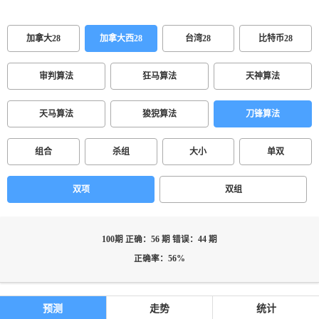
加拿大28
加拿大西28
台湾28
比特币28
审判算法
狂马算法
天神算法
天马算法
狻猊算法
刀锋算法
组合
杀组
大小
单双
双项
双组
100期 正确：56 期 错误：44 期
正确率：56%
预测
走势
统计