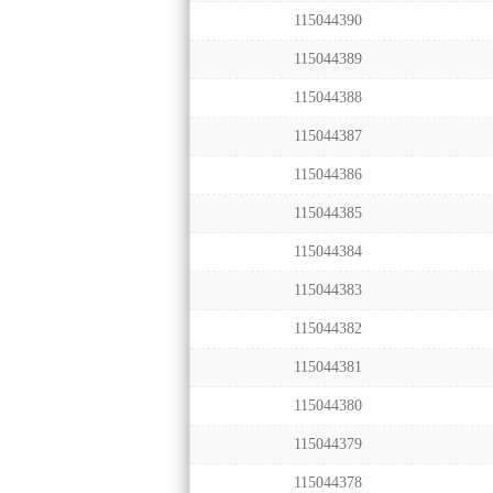
115044390
115044389
115044388
115044387
115044386
115044385
115044384
115044383
115044382
115044381
115044380
115044379
115044378