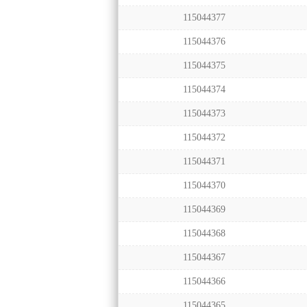
115044377
115044376
115044375
115044374
115044373
115044372
115044371
115044370
115044369
115044368
115044367
115044366
115044365