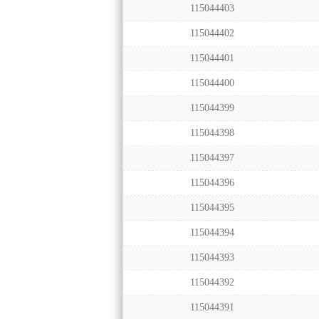
115044403
115044402
115044401
115044400
115044399
115044398
115044397
115044396
115044395
115044394
115044393
115044392
115044391