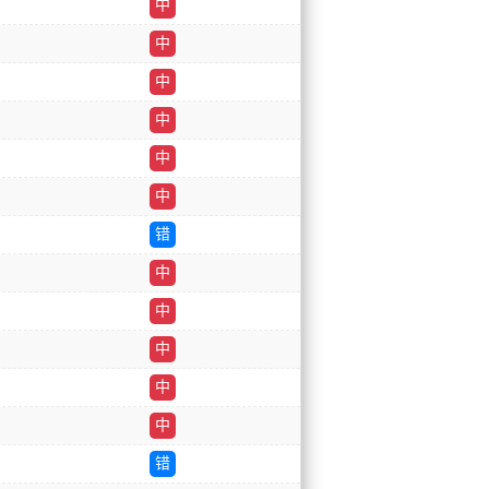
中
中
中
中
中
中
错
中
中
中
中
中
错