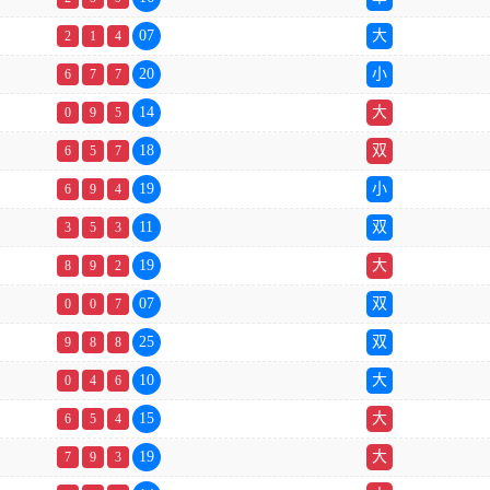
07
大
2
1
4
20
小
6
7
7
14
大
0
9
5
18
双
6
5
7
19
小
6
9
4
11
双
3
5
3
19
大
8
9
2
07
双
0
0
7
25
双
9
8
8
10
大
0
4
6
15
大
6
5
4
19
大
7
9
3