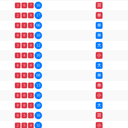
16
双
3
6
7
17
单
2
6
9
06
单
0
1
5
10
单
9
0
1
12
大
3
9
0
10
小
1
4
5
11
大
6
5
0
08
单
1
6
1
13
单
7
5
1
10
小
8
0
2
10
大
9
0
1
16
双
6
5
5
11
小
2
5
4