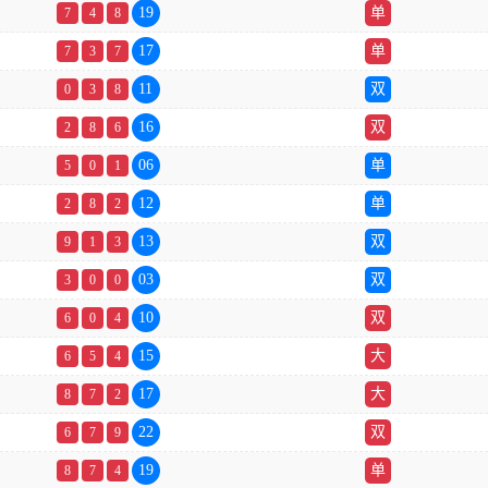
19
单
7
4
8
17
单
7
3
7
11
双
0
3
8
16
双
2
8
6
06
单
5
0
1
12
单
2
8
2
13
双
9
1
3
03
双
3
0
0
10
双
6
0
4
15
大
6
5
4
17
大
8
7
2
22
双
6
7
9
19
单
8
7
4