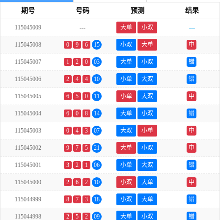
期号
号码
预测
结果
115045009
---
大单
小双
---
115045008
0
9
6
15
小双
大单
中
115045007
1
2
0
03
大单
小双
错
115045006
2
4
4
10
小单
大双
错
115045005
6
5
0
11
小单
大双
中
115045004
6
0
8
14
大单
小双
错
115045003
0
4
3
07
大双
小单
中
115045002
9
7
5
21
大单
小双
中
115045001
3
2
1
06
小单
大双
错
115045000
2
6
2
10
小双
大单
中
115044999
8
7
3
18
小双
大单
错
115044998
2
5
2
09
大单
小双
错