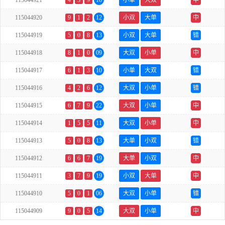
115044921
4
3
9
16
小单
大双
中
115044920
9
1
2
12
小双
大单
中
115044919
5
0
8
13
小双
大单
错
115044918
8
1
0
09
大双
小单
中
115044917
6
1
3
10
小单
大双
错
115044916
4
2
6
12
大双
小单
错
115044915
6
7
9
22
大双
小单
中
115044914
1
5
5
11
大双
小单
中
115044913
5
0
8
13
大单
小双
错
115044912
6
6
7
19
大单
小双
中
115044911
3
7
9
19
小双
大单
中
115044910
5
0
1
06
大双
小单
错
115044909
9
0
5
14
大双
小单
中