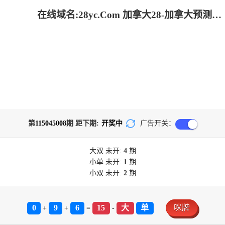
在线域名:28yc.Com 加拿大28-加拿大预测-加拿大28开奖结果预测官网|飞飞28加拿大在线预测_专注研究!
第
115045008
期 距下期:
开奖中
广告开关：
大双
未开:
4
期
小单
未开:
1
期
小双
未开:
2
期
0
9
6
15
大
单
咪牌
+
+
=
-