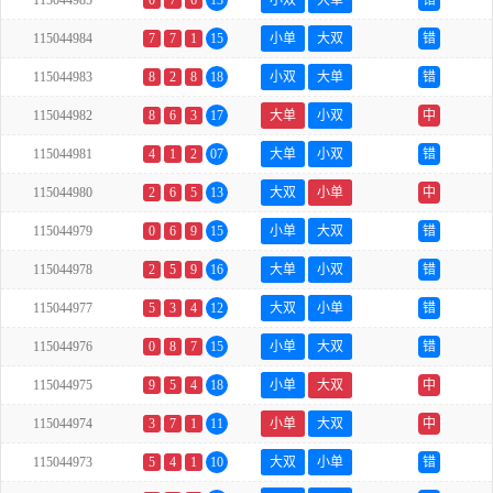
115044985
0
7
6
13
小双
大单
错
115044984
7
7
1
15
小单
大双
错
115044983
8
2
8
18
小双
大单
错
115044982
8
6
3
17
大单
小双
中
115044981
4
1
2
07
大单
小双
错
115044980
2
6
5
13
大双
小单
中
115044979
0
6
9
15
小单
大双
错
115044978
2
5
9
16
大单
小双
错
115044977
5
3
4
12
大双
小单
错
115044976
0
8
7
15
小单
大双
错
115044975
9
5
4
18
小单
大双
中
115044974
3
7
1
11
小单
大双
中
115044973
5
4
1
10
大双
小单
错