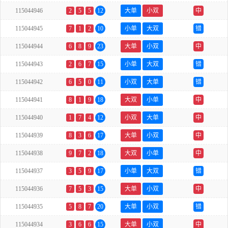
115044946
2
5
5
12
大单
小双
中
115044945
7
1
2
10
小单
大双
错
115044944
6
8
9
23
大单
小双
中
115044943
2
6
7
15
小单
大双
错
115044942
6
5
0
11
小双
大单
错
115044941
8
1
9
18
大双
小单
中
115044940
1
7
4
12
小双
大单
中
115044939
8
3
6
17
大单
小双
中
115044938
9
7
2
18
大双
小单
中
115044937
3
5
9
17
小单
大双
错
115044936
7
5
3
15
大单
小双
中
115044935
5
8
7
20
大单
小双
错
115044934
3
6
6
15
大单
小双
中