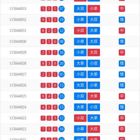
115044933
5
1
1
07
大双
小单
中
115044932
9
5
5
19
小单
大双
错
115044931
8
2
2
12
小双
大单
中
115044930
1
1
6
08
小单
大双
错
115044929
2
7
7
16
小单
大双
中
115044928
8
3
9
20
大单
小双
错
115044927
2
2
1
05
小双
大单
错
115044926
2
5
8
15
大双
小单
错
115044925
9
4
2
15
小双
大单
中
115044924
4
1
8
13
大单
小双
错
115044923
7
2
3
12
小双
大单
中
115044922
7
1
8
16
小单
大双
中