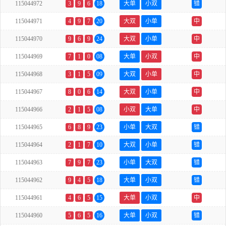
115044972
3
9
6
18
大单
小双
错
115044971
4
9
7
20
大双
小单
中
115044970
9
6
9
24
大双
小单
中
115044969
7
1
0
08
大单
小双
中
115044968
3
1
5
09
大双
小单
中
115044967
8
0
6
14
大双
小单
中
115044966
2
1
5
08
小双
大单
中
115044965
6
8
9
23
小单
大双
错
115044964
2
1
7
10
大双
小单
错
115044963
7
9
7
23
小单
大双
错
115044962
9
4
5
18
大单
小双
错
115044961
4
6
5
15
大单
小双
中
115044960
5
6
5
16
大单
小双
错