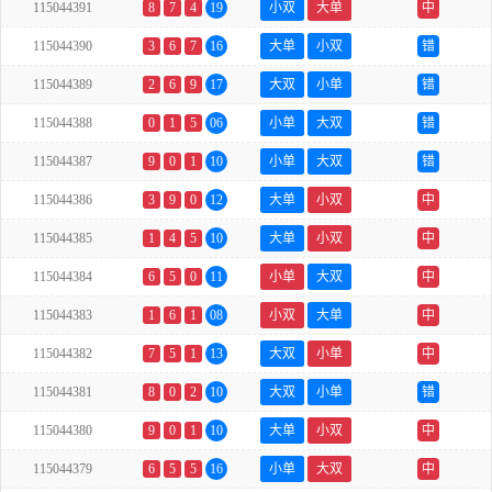
115044391
8
7
4
19
小双
大单
中
115044390
3
6
7
16
大单
小双
错
115044389
2
6
9
17
大双
小单
错
115044388
0
1
5
06
小单
大双
错
115044387
9
0
1
10
小单
大双
错
115044386
3
9
0
12
大单
小双
中
115044385
1
4
5
10
大单
小双
中
115044384
6
5
0
11
小单
大双
中
115044383
1
6
1
08
小双
大单
中
115044382
7
5
1
13
大双
小单
中
115044381
8
0
2
10
大双
小单
错
115044380
9
0
1
10
大单
小双
中
115044379
6
5
5
16
小单
大双
中