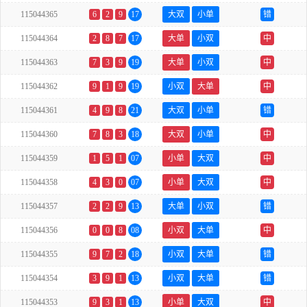
115044365
6
2
9
17
大双
小单
错
115044364
2
8
7
17
大单
小双
中
115044363
7
3
9
19
大单
小双
中
115044362
9
1
9
19
小双
大单
中
115044361
4
9
8
21
大双
小单
错
115044360
7
8
3
18
大双
小单
中
115044359
1
5
1
07
小单
大双
中
115044358
4
3
0
07
小单
大双
中
115044357
2
2
9
13
大单
小双
错
115044356
0
0
8
08
小双
大单
中
115044355
9
7
2
18
小双
大单
错
115044354
3
9
1
13
小双
大单
错
115044353
9
3
1
13
小单
大双
中