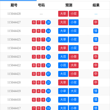
期号
号码
预测
结果
115044428
---
大单
小双
---
115044427
6
7
7
20
大双
小单
中
115044426
0
9
5
14
大单
小双
错
115044425
6
5
7
18
大单
小双
错
115044424
6
9
4
19
大单
小双
中
115044423
3
5
3
11
大双
小单
中
115044422
8
9
2
19
小双
大单
中
115044421
0
0
7
07
大双
小单
中
115044420
9
8
8
25
大单
小双
中
115044419
0
4
6
10
小单
大双
错
115044418
6
5
4
15
大双
小单
错
115044417
7
9
3
19
大双
小单
错