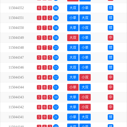
115044352
6
0
2
08
大双
小单
错
115044351
1
1
2
04
小单
大双
错
115044350
3
7
6
16
大单
小双
错
115044349
7
5
4
16
大双
小单
中
115044348
9
7
7
23
大双
小单
错
115044347
5
9
5
19
大双
小单
错
115044346
4
3
8
15
大双
小单
错
115044345
4
4
4
12
大单
小双
中
115044344
1
8
2
11
小单
大双
中
115044343
5
0
5
10
大单
小双
中
115044342
0
6
6
12
大单
小双
中
115044341
5
9
7
21
小单
大双
错