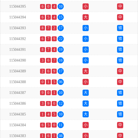
115044395
6
0
4
10
小
中
115044394
6
5
4
15
大
中
115044393
8
7
2
17
小
错
115044392
6
7
9
22
小
错
115044391
8
7
4
19
小
错
115044390
3
6
7
16
小
错
115044389
2
6
9
17
大
中
115044388
0
1
5
06
小
中
115044387
9
0
1
10
大
错
115044386
3
9
0
12
大
错
115044385
1
4
5
10
大
错
115044384
6
5
0
11
小
中
115044383
1
6
1
08
小
中