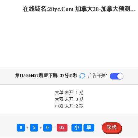
在线域名:28yc.Com 加拿大28-加拿大预测-加拿大28开奖结果预测官网|飞飞28加拿大在线预测_专注研究!
第
115044457
期 距下期:
37
分
40
秒
广告开关：
大单
未开:
1
期
大双
未开:
3
期
小双
未开:
2
期
0
5
0
05
小
单
咪牌
+
+
=
-