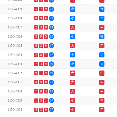
115044370
3
5
7
15
大
中
115044369
5
7
9
21
小
错
115044368
8
9
6
23
小
错
115044367
2
3
9
14
大
中
115044366
5
9
5
19
小
错
115044365
6
2
9
17
大
中
115044364
2
8
7
17
小
错
115044363
7
3
9
19
小
错
115044362
9
1
9
19
大
中
115044361
4
9
8
21
大
中
115044360
7
8
3
18
大
中
115044359
1
5
1
07
小
中
115044358
4
3
0
07
小
中