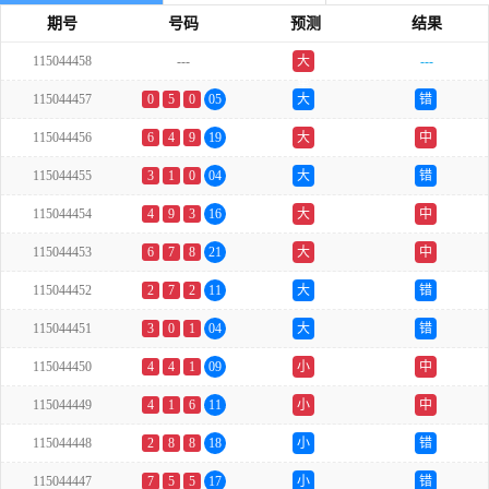
期号
号码
预测
结果
115044458
---
大
---
单
115044457
0
5
0
05
大
错
115044456
6
4
9
19
大
中
115044455
3
1
0
04
大
错
115044454
4
9
3
16
大
中
115044453
6
7
8
21
大
中
115044452
2
7
2
11
大
错
115044451
3
0
1
04
大
错
115044450
4
4
1
09
小
中
115044449
4
1
6
11
小
中
115044448
2
8
8
18
小
错
115044447
7
5
5
17
小
错