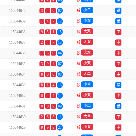
115044641
0
2
4
06
殺
错
小单
115044640
3
4
0
07
殺
错
小双
115044639
1
4
7
12
殺
错
大双
115044638
9
5
1
15
殺
中
大双
115044637
2
4
7
13
殺
中
大双
115044636
1
3
0
04
殺
中
小双
115044635
3
0
4
07
殺
中
大单
115044634
8
0
0
08
殺
中
小单
115044633
8
1
4
13
殺
错
小双
115044632
6
4
4
14
殺
中
小单
115044631
0
0
9
09
殺
错
大单
115044630
2
6
3
11
殺
中
小双
115044629
9
9
9
27
殺
中