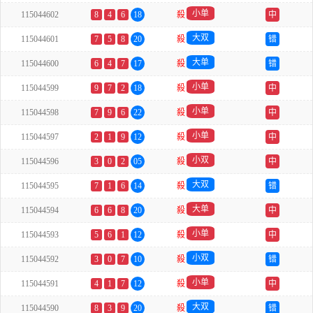
小单
115044602
8
4
6
18
殺
中
大双
115044601
7
5
8
20
殺
错
大单
115044600
6
4
7
17
殺
错
小单
115044599
9
7
2
18
殺
中
小单
115044598
7
9
6
22
殺
中
小单
115044597
2
1
9
12
殺
中
小双
115044596
3
0
2
05
殺
中
大双
115044595
7
1
6
14
殺
错
大单
115044594
6
6
8
20
殺
中
小单
115044593
5
6
1
12
殺
中
小双
115044592
3
0
7
10
殺
错
小单
115044591
4
1
7
12
殺
中
大双
115044590
8
3
9
20
殺
错