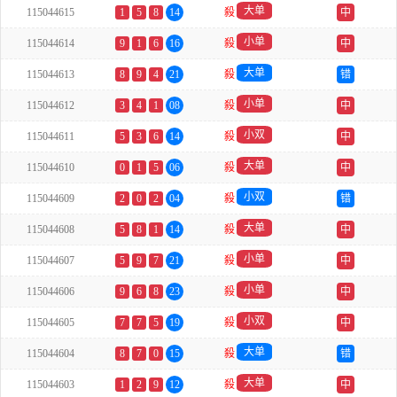
大单
115044615
1
5
8
14
殺
中
小单
115044614
9
1
6
16
殺
中
大单
115044613
8
9
4
21
殺
错
小单
115044612
3
4
1
08
殺
中
小双
115044611
5
3
6
14
殺
中
大单
115044610
0
1
5
06
殺
中
小双
115044609
2
0
2
04
殺
错
大单
115044608
5
8
1
14
殺
中
小单
115044607
5
9
7
21
殺
中
小单
115044606
9
6
8
23
殺
中
小双
115044605
7
7
5
19
殺
中
大单
115044604
8
7
0
15
殺
错
大单
115044603
1
2
9
12
殺
中