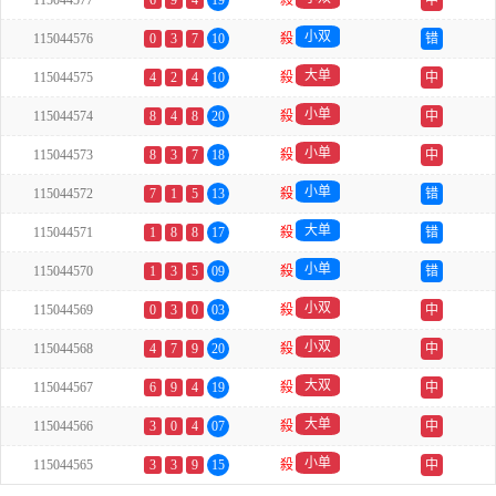
115044577
6
9
4
19
殺
中
小双
115044576
0
3
7
10
殺
错
大单
115044575
4
2
4
10
殺
中
小单
115044574
8
4
8
20
殺
中
小单
115044573
8
3
7
18
殺
中
小单
115044572
7
1
5
13
殺
错
大单
115044571
1
8
8
17
殺
错
小单
115044570
1
3
5
09
殺
错
小双
115044569
0
3
0
03
殺
中
小双
115044568
4
7
9
20
殺
中
大双
115044567
6
9
4
19
殺
中
大单
115044566
3
0
4
07
殺
中
小单
115044565
3
3
9
15
殺
中