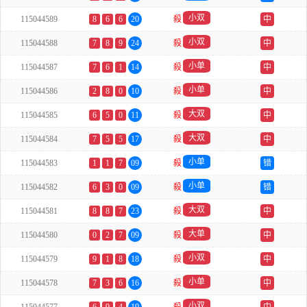
小双
115044589
8
6
6
20
殺
中
小双
115044588
7
8
9
24
殺
中
小单
115044587
7
6
1
14
殺
中
小单
115044586
2
8
0
10
殺
中
大双
115044585
6
5
0
11
殺
中
大双
115044584
7
5
5
17
殺
中
小单
115044583
1
1
7
09
殺
错
小单
115044582
6
3
0
09
殺
错
大双
115044581
8
8
7
23
殺
中
大单
115044580
0
2
7
09
殺
中
小双
115044579
9
1
8
18
殺
中
小单
115044578
7
3
6
16
殺
中
小双