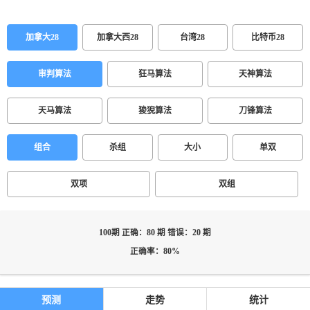
加拿大28
加拿大西28
台湾28
比特币28
审判算法
狂马算法
天神算法
天马算法
狻猊算法
刀锋算法
组合
杀组
大小
单双
双项
双组
100期 正确：80 期 错误：20 期
正确率：80%
预测
走势
统计