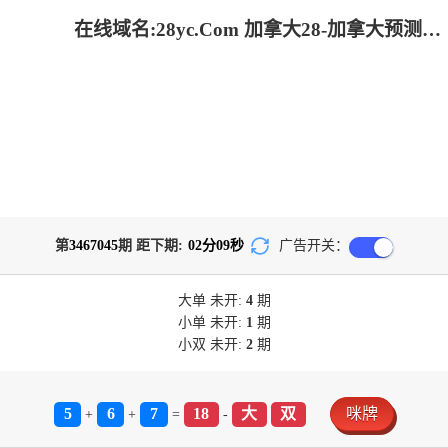
在线域名:28yc.Com 加拿大28-加拿大预测-加拿大28开奖结果预测官网|飞飞28加拿大在线预测_专注研究!
第
3467045
期 距下期:
02
分
09
秒
广告开关：
大单
未开:
4
期
小单
未开:
1
期
小双
未开:
2
期
5
6
7
18
大
双
咪牌
+
+
=
-