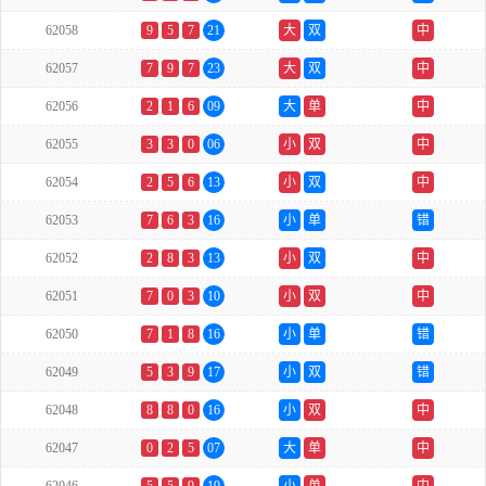
62058
9
5
7
21
大
双
中
62057
7
9
7
23
大
双
中
62056
2
1
6
09
大
单
中
62055
3
3
0
06
小
双
中
62054
2
5
6
13
小
双
中
62053
7
6
3
16
小
单
错
62052
2
8
3
13
小
双
中
62051
7
0
3
10
小
双
中
62050
7
1
8
16
小
单
错
62049
5
3
9
17
小
双
错
62048
8
8
0
16
小
双
中
62047
0
2
5
07
大
单
中