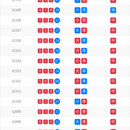
62110
4
9
9
22
小
双
中
62109
4
7
8
19
小
双
错
62108
7
5
0
12
小
双
中
62107
1
2
8
11
大
单
中
62106
9
4
1
14
大
单
中
62105
9
3
4
16
大
单
中
62104
3
1
3
07
小
单
中
62103
0
5
9
14
大
单
中
62102
5
0
3
08
小
单
中
62101
0
2
8
10
小
单
中
62100
8
5
8
21
小
单
中
62099
6
3
2
11
小
单
中
62098
9
2
0
11
大
单
中