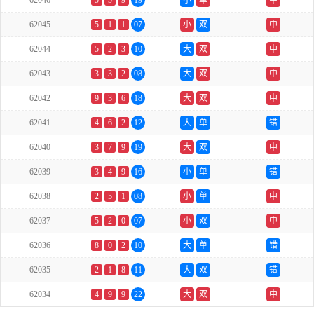
62046
5
5
9
19
小
单
中
62045
5
1
1
07
小
双
中
62044
5
2
3
10
大
双
中
62043
3
3
2
08
大
双
中
62042
9
3
6
18
大
双
中
62041
4
6
2
12
大
单
错
62040
3
7
9
19
大
双
中
62039
3
4
9
16
小
单
错
62038
2
5
1
08
小
单
中
62037
5
2
0
07
小
双
中
62036
8
0
2
10
大
单
错
62035
2
1
8
11
大
双
错
62034
4
9
9
22
大
双
中