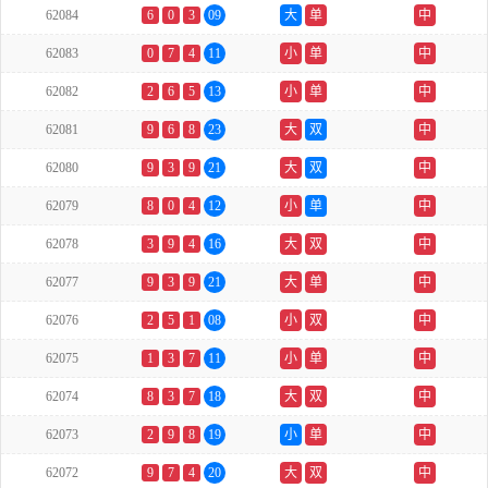
62084
6
0
3
09
大
单
中
62083
0
7
4
11
小
单
中
62082
2
6
5
13
小
单
中
62081
9
6
8
23
大
双
中
62080
9
3
9
21
大
双
中
62079
8
0
4
12
小
单
中
62078
3
9
4
16
大
双
中
62077
9
3
9
21
大
单
中
62076
2
5
1
08
小
双
中
62075
1
3
7
11
小
单
中
62074
8
3
7
18
大
双
中
62073
2
9
8
19
小
单
中
62072
9
7
4
20
大
双
中