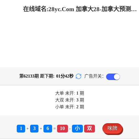
在线域名:28yc.Com 加拿大28-加拿大预测-加拿大28开奖结果预测官网|飞飞28加拿大在线预测_专注研究!
第
62133
期 距下期:
01
分
42
秒
广告开关：
大单
未开:
1
期
大双
未开:
3
期
小单
未开:
2
期
1
3
6
10
小
双
咪牌
+
+
=
-