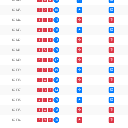
62146
2
0
4
06
大
错
62145
7
2
1
10
大
错
62144
1
1
3
05
小
中
62143
4
1
1
06
大
错
62142
1
1
1
03
小
中
62141
1
5
3
09
小
中
62140
6
1
5
12
小
中
62139
9
7
3
19
小
错
62138
2
4
2
08
小
中
62137
8
3
3
14
小
错
62136
4
1
4
09
大
错
62135
1
4
3
08
小
中
62134
5
9
6
20
大
中