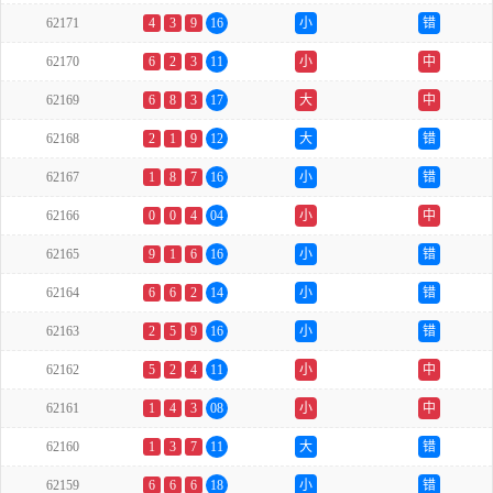
62171
4
3
9
16
小
错
62170
6
2
3
11
小
中
62169
6
8
3
17
大
中
62168
2
1
9
12
大
错
62167
1
8
7
16
小
错
62166
0
0
4
04
小
中
62165
9
1
6
16
小
错
62164
6
6
2
14
小
错
62163
2
5
9
16
小
错
62162
5
2
4
11
小
中
62161
1
4
3
08
小
中
62160
1
3
7
11
大
错
62159
6
6
6
18
小
错