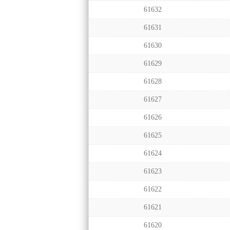
61632
61631
61630
61629
61628
61627
61626
61625
61624
61623
61622
61621
61620