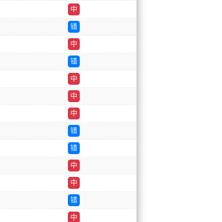
中
错
中
错
中
中
中
错
错
中
中
错
中