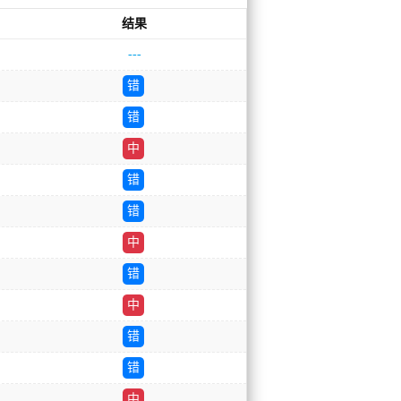
结果
---
错
错
中
错
错
中
错
中
错
错
中