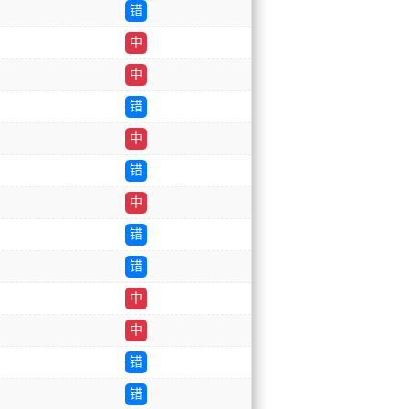
错
中
中
错
中
错
中
错
错
中
中
错
错