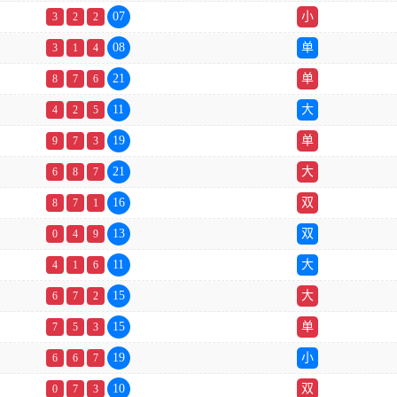
07
小
3
2
2
08
单
3
1
4
21
单
8
7
6
11
大
4
2
5
19
单
9
7
3
21
大
6
8
7
16
双
8
7
1
13
双
0
4
9
11
大
4
1
6
15
大
6
7
2
15
单
7
5
3
19
小
6
6
7
10
双
0
7
3