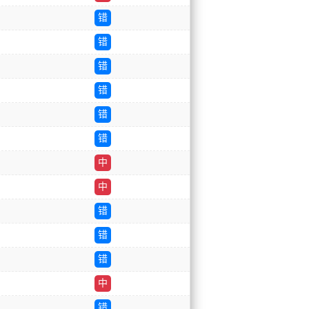
错
错
错
错
错
错
中
中
错
错
错
中
错