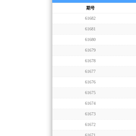
期号
61682
61681
61680
61679
61678
61677
61676
61675
61674
61673
61672
61671