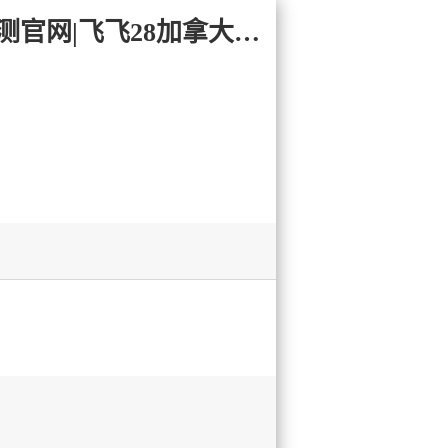
在线域名:28yc.Com 加拿大28-加拿大预测-加拿大28开奖结果预测官网|飞飞28加拿大在线预测_专注研究!