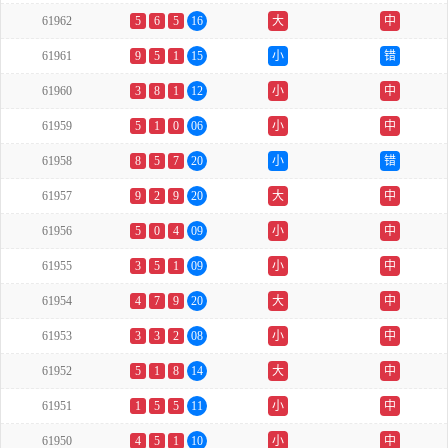
61962
5
6
5
16
大
中
61961
9
5
1
15
小
错
61960
3
8
1
12
小
中
61959
5
1
0
06
小
中
61958
8
5
7
20
小
错
61957
9
2
9
20
大
中
61956
5
0
4
09
小
中
61955
3
5
1
09
小
中
61954
4
7
9
20
大
中
61953
3
3
2
08
小
中
61952
5
1
8
14
大
中
61951
1
5
5
11
小
中
61950
4
5
1
10
小
中