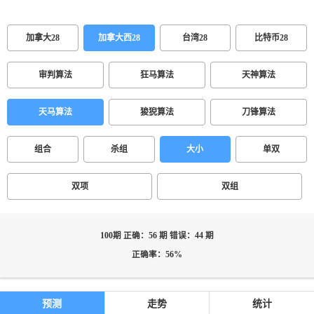
加拿大28
加拿大西28
台湾28
比特币28
审判算法
狂马算法
天神算法
天马算法
狻猊算法
刀锋算法
组合
杀组
大小
单双
双项
双组
100期 正确：56 期 错误：44 期
正确率：56%
预测
走势
统计