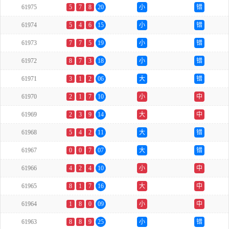
61975
5
7
8
20
小
错
61974
5
4
6
15
小
错
61973
7
7
5
19
小
错
61972
8
7
3
18
小
错
61971
3
1
2
06
大
错
61970
2
1
7
10
小
中
61969
2
3
9
14
大
中
61968
5
4
2
11
大
错
61967
0
0
7
07
大
错
61966
4
2
4
10
小
中
61965
8
1
7
16
大
中
61964
1
8
0
09
小
中
61963
8
8
9
25
小
错