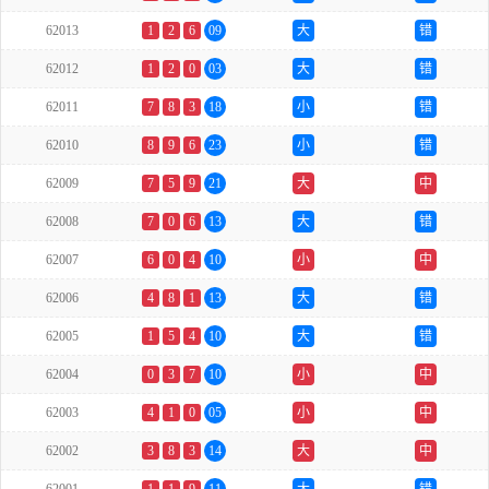
62013
1
2
6
09
大
错
62012
1
2
0
03
大
错
62011
7
8
3
18
小
错
62010
8
9
6
23
小
错
62009
7
5
9
21
大
中
62008
7
0
6
13
大
错
62007
6
0
4
10
小
中
62006
4
8
1
13
大
错
62005
1
5
4
10
大
错
62004
0
3
7
10
小
中
62003
4
1
0
05
小
中
62002
3
8
3
14
大
中