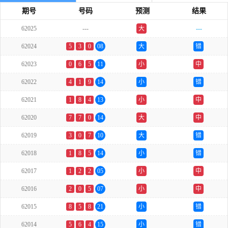
期号
号码
预测
结果
62025
---
大
---
双
62024
5
3
0
08
大
错
62023
0
6
5
11
小
中
62022
4
1
9
14
小
错
62021
1
8
4
13
小
中
62020
7
7
0
14
大
中
62019
3
0
7
10
大
错
62018
1
8
5
14
小
错
62017
1
2
2
05
小
中
62016
2
0
5
07
小
中
62015
8
5
8
21
小
错
62014
5
6
4
15
小
错