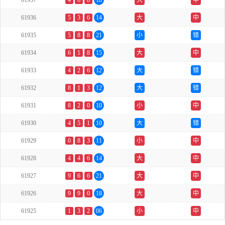
61937
4
6
8
18
大
中
61936
5
3
6
14
大
中
61935
5
8
8
21
小
错
61934
6
1
8
15
大
中
61933
4
2
6
12
大
错
61932
8
1
3
12
大
错
61931
8
2
0
10
小
中
61930
4
5
1
10
大
错
61929
0
8
3
11
小
中
61928
4
4
6
14
大
中
61927
9
6
6
21
大
中
61926
9
9
0
18
大
中
61925
1
3
2
06
小
中