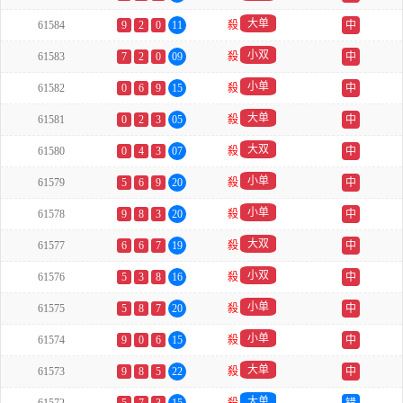
大单
61584
9
2
0
11
殺
中
小双
61583
7
2
0
09
殺
中
小单
61582
0
6
9
15
殺
中
大单
61581
0
2
3
05
殺
中
大双
61580
0
4
3
07
殺
中
小单
61579
5
6
9
20
殺
中
小单
61578
9
8
3
20
殺
中
大双
61577
6
6
7
19
殺
中
小双
61576
5
3
8
16
殺
中
小单
61575
5
8
7
20
殺
中
小单
61574
9
0
6
15
殺
中
大单
61573
9
8
5
22
殺
中
大单