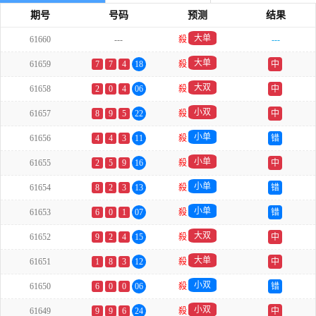
期号
号码
预测
结果
大单
61660
---
殺
---
大单
61659
7
7
4
18
殺
中
大双
61658
2
0
4
06
殺
中
小双
61657
8
9
5
22
殺
中
小单
61656
4
4
3
11
殺
错
小单
61655
2
5
9
16
殺
中
小单
61654
8
2
3
13
殺
错
小单
61653
6
0
1
07
殺
错
大双
61652
9
2
4
15
殺
中
大单
61651
1
8
3
12
殺
中
小双
61650
6
0
0
06
殺
错
小双
61649
9
9
6
24
殺
中