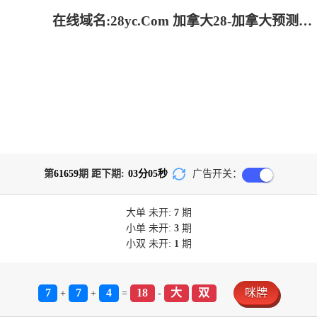
在线域名:28yc.Com 加拿大28-加拿大预测-加拿大28开奖结果预测官网|飞飞28加拿大在线预测_专注研究!
第
61659
期 距下期:
03
分
04
秒
广告开关：
大单
未开:
7
期
小单
未开:
3
期
小双
未开:
1
期
7
7
4
18
大
双
咪牌
+
+
=
-