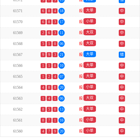
61572
5
7
3
15
殺
错
大单
61571
6
8
4
18
殺
中
小单
61570
6
8
3
17
殺
中
大双
61569
2
6
3
11
殺
中
大双
61568
5
1
0
06
殺
中
大单
61567
9
9
3
21
殺
错
大单
61566
1
1
8
10
殺
中
大单
61565
1
2
4
07
殺
中
小单
61564
4
8
8
20
殺
中
大双
61563
1
4
1
06
殺
中
大单
61562
8
5
0
13
殺
中
小单
61561
8
7
1
16
殺
中
小单
61560
4
7
9
20
殺
中