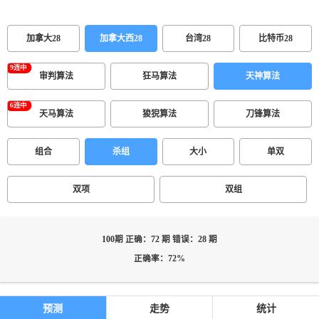
加拿大28
加拿大西28
台湾28
比特币28
审判算法
狂马算法
天神算法
天马算法
狻猊算法
刀锋算法
组合
杀组
大小
单双
双项
双组
100期 正确：72 期 错误：28 期
正确率：72%
预测
走势
统计