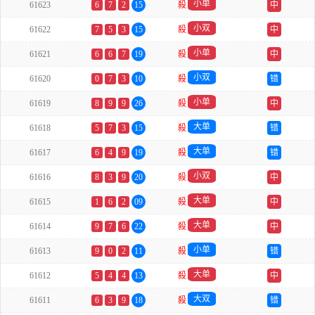
小单
61623
6
7
2
15
殺
中
小双
61622
7
5
3
15
殺
中
小单
61621
6
6
7
19
殺
中
小双
61620
0
7
3
10
殺
错
小单
61619
8
9
9
26
殺
中
大单
61618
5
7
3
15
殺
错
大单
61617
6
4
9
19
殺
错
小双
61616
8
3
9
20
殺
中
大单
61615
1
6
2
09
殺
中
大单
61614
9
7
6
22
殺
中
小单
61613
9
0
2
11
殺
错
大单
61612
5
4
4
13
殺
中
大双
61611
6
3
9
18
殺
错