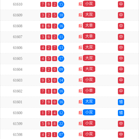
小双
61610
7
6
2
15
殺
中
大双
61609
3
2
5
10
殺
中
大单
61608
8
6
2
16
殺
中
大单
61607
3
6
2
11
殺
中
大双
61606
4
2
7
13
殺
中
大双
61605
4
5
8
17
殺
中
大双
61604
7
2
0
09
殺
中
小双
61603
9
5
0
14
殺
中
小单
61602
7
1
8
16
殺
中
大双
61601
7
9
0
16
殺
错
小双
61600
1
7
4
12
殺
错
小双
61599
5
9
8
22
殺
中
小双
61598
4
2
1
07
殺
中