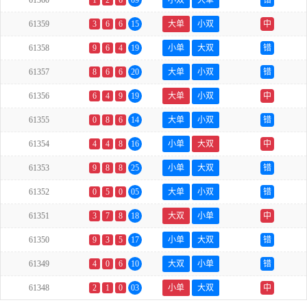
61360
1
2
6
09
小双
大单
错
61359
3
6
6
15
大单
小双
中
61358
9
6
4
19
小单
大双
错
61357
8
6
6
20
大单
小双
错
61356
6
4
9
19
大单
小双
中
61355
0
8
6
14
大单
小双
错
61354
4
4
8
16
小单
大双
中
61353
9
8
8
25
小单
大双
错
61352
0
5
0
05
大单
小双
错
61351
3
7
8
18
大双
小单
中
61350
9
3
5
17
小单
大双
错
61349
4
0
6
10
大双
小单
错
61348
2
1
0
03
小单
大双
中