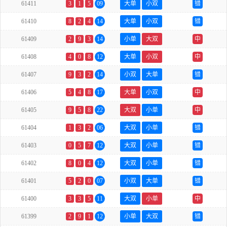
61411
3
1
5
09
大单
小双
错
61410
8
2
4
14
大单
小双
错
61409
2
9
3
14
小单
大双
中
61408
4
0
8
12
大单
小双
中
61407
9
3
2
14
小双
大单
错
61406
5
4
8
17
大单
小双
中
61405
9
5
8
22
大双
小单
中
61404
1
3
2
06
大双
小单
错
61403
0
5
7
12
大双
小单
错
61402
8
0
4
12
大双
小单
错
61401
5
2
0
07
小双
大单
错
61400
3
3
5
11
大双
小单
中
61399
2
9
1
12
小单
大双
错