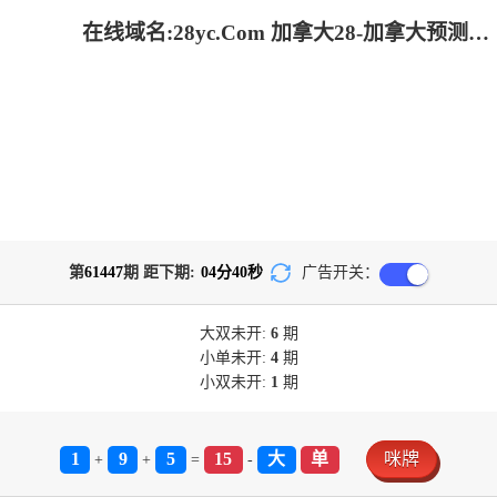
在线域名:28yc.Com 加拿大28-加拿大预测-加拿大28开奖结果预测官网|飞飞28加拿大在线预测_专注研究!
第
61447
期 距下期:
04
分
40
秒
广告开关：
大双
未开:
6
期
小单
未开:
4
期
小双
未开:
1
期
1
9
5
15
大
单
咪牌
+
+
=
-