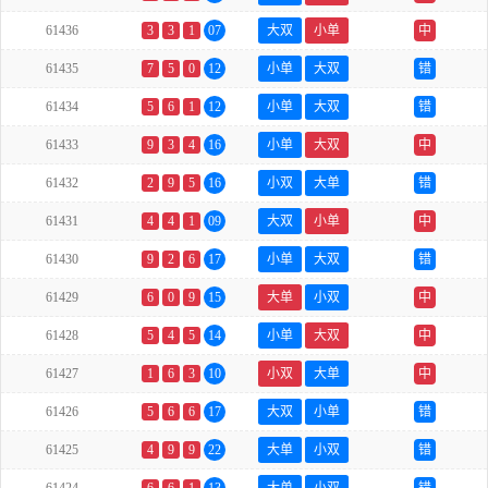
61436
3
3
1
07
大双
小单
中
61435
7
5
0
12
小单
大双
错
61434
5
6
1
12
小单
大双
错
61433
9
3
4
16
小单
大双
中
61432
2
9
5
16
小双
大单
错
61431
4
4
1
09
大双
小单
中
61430
9
2
6
17
小单
大双
错
61429
6
0
9
15
大单
小双
中
61428
5
4
5
14
小单
大双
中
61427
1
6
3
10
小双
大单
中
61426
5
6
6
17
大双
小单
错
61425
4
9
9
22
大单
小双
错