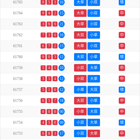
61765
8
5
3
16
大单
小双
错
61764
9
4
2
15
大单
小双
中
61763
3
9
9
21
大单
小双
中
61762
7
3
6
16
大双
小单
中
61761
6
7
2
15
大单
小双
中
61760
9
0
3
12
大双
小单
错
61759
5
4
1
10
小双
大单
中
61758
3
5
4
12
小双
大单
中
61757
5
1
6
12
小单
大双
错
61756
6
5
7
18
大双
小单
中
61755
0
0
0
00
小单
大双
中
61754
4
5
0
09
小双
大单
错
61753
6
8
3
17
小双
大单
中