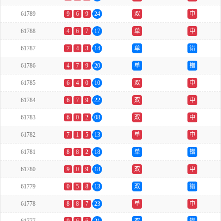
61789
9
6
9
24
双
中
61788
4
6
7
17
单
中
61787
7
4
3
14
单
错
61786
4
7
9
20
单
错
61785
6
4
0
10
双
中
61784
6
7
9
22
双
中
61783
6
0
2
08
双
中
61782
7
1
5
13
单
中
61781
8
8
2
18
单
错
61780
9
0
9
18
双
中
61779
0
5
8
13
双
错
61778
8
8
7
23
单
中