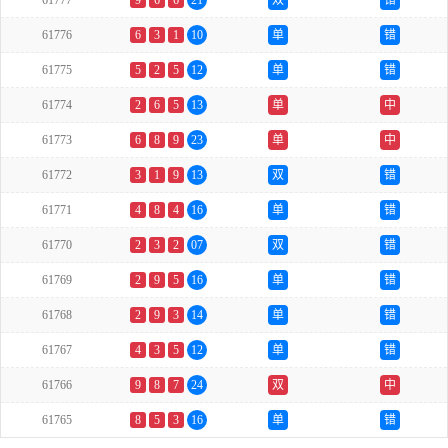
61777
9
6
6
21
双
错
61776
6
3
1
10
单
错
61775
5
2
5
12
单
错
61774
2
6
5
13
单
中
61773
6
8
9
23
单
中
61772
3
1
9
13
双
错
61771
4
8
4
16
单
错
61770
2
3
2
07
双
错
61769
2
9
5
16
单
错
61768
2
9
3
14
单
错
61767
4
3
5
12
单
错
61766
9
8
7
24
双
中
61765
8
5
3
16
单
错