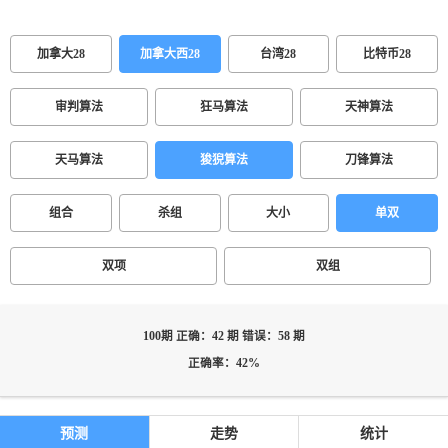
加拿大28
加拿大西28
台湾28
比特币28
审判算法
狂马算法
天神算法
天马算法
狻猊算法
刀锋算法
组合
杀组
大小
单双
双项
双组
100期 正确：42 期 错误：58 期
正确率：42%
预测
走势
统计