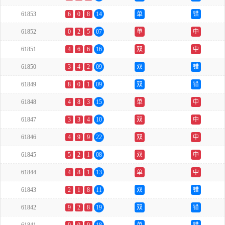
61853
6
0
8
14
单
错
61852
0
2
5
07
单
中
61851
4
6
6
16
双
中
61850
3
4
2
09
双
错
61849
8
0
1
09
双
错
61848
4
8
3
15
单
中
61847
3
3
4
10
双
中
61846
4
9
9
22
双
中
61845
5
2
1
08
双
中
61844
4
8
1
13
单
中
61843
2
1
8
11
双
错
61842
9
2
8
19
双
错