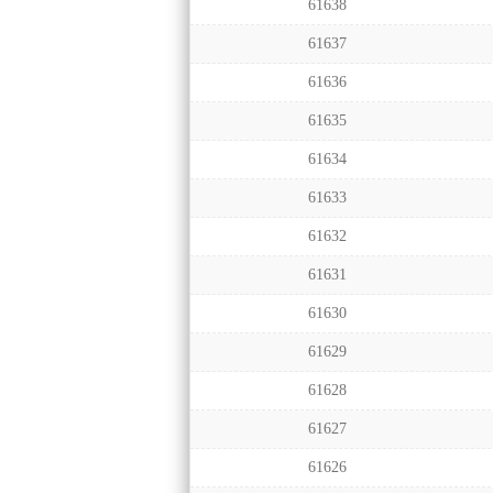
61638
61637
61636
61635
61634
61633
61632
61631
61630
61629
61628
61627
61626