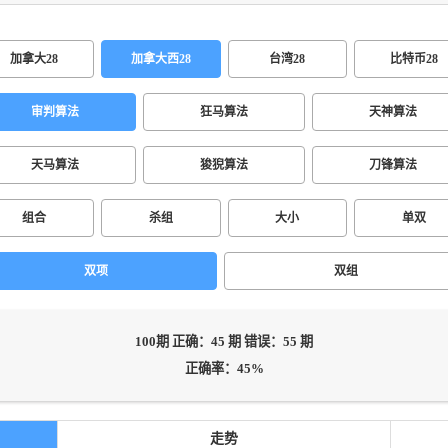
加拿大28
加拿大西28
台湾28
比特币28
审判算法
狂马算法
天神算法
天马算法
狻猊算法
刀锋算法
组合
杀组
大小
单双
双项
双组
100期 正确：45 期 错误：55 期
正确率：45%
走势