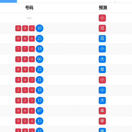
号码
预测
---
小
10
双
6
0
4
25
双
9
8
8
18
小
7
7
4
06
大
2
0
4
22
单
8
9
5
11
小
4
4
3
16
小
2
5
9
13
大
8
2
3
07
单
6
0
1
15
单
9
2
4
12
单
1
8
3