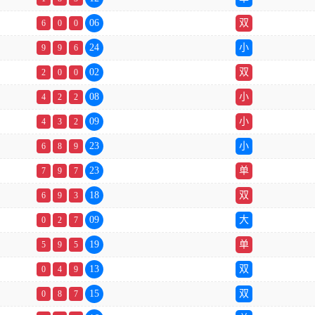
06
双
6
0
0
24
小
9
9
6
02
双
2
0
0
08
小
4
2
2
09
小
4
3
2
23
小
6
8
9
23
单
7
9
7
18
双
6
9
3
09
大
0
2
7
19
单
5
9
5
13
双
0
4
9
15
双
0
8
7