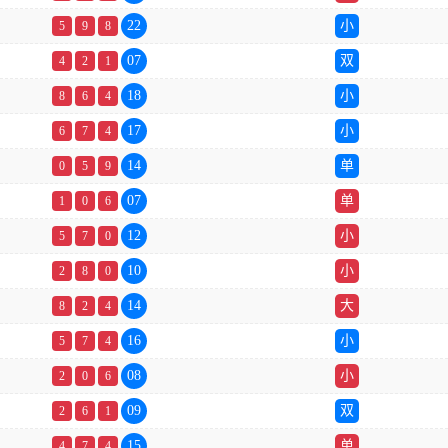
22
小
5
9
8
07
双
4
2
1
18
小
8
6
4
17
小
6
7
4
14
单
0
5
9
07
单
1
0
6
12
小
5
7
0
10
小
2
8
0
14
大
8
2
4
16
小
5
7
4
08
小
2
0
6
09
双
2
6
1
15
单
4
7
4