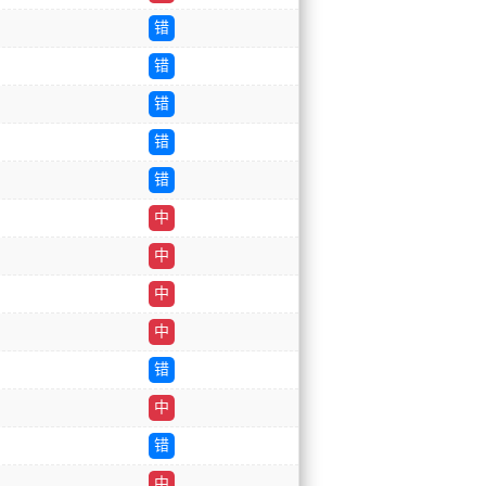
错
错
错
错
错
中
中
中
中
错
中
错
中