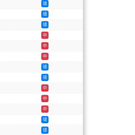
错
错
错
中
中
中
错
错
中
中
中
错
错