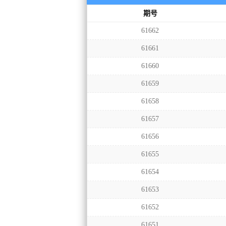
期号
61662
61661
61660
61659
61658
61657
61656
61655
61654
61653
61652
61651