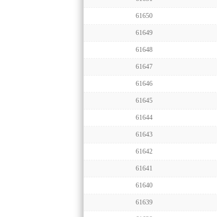
61650
61649
61648
61647
61646
61645
61644
61643
61642
61641
61640
61639