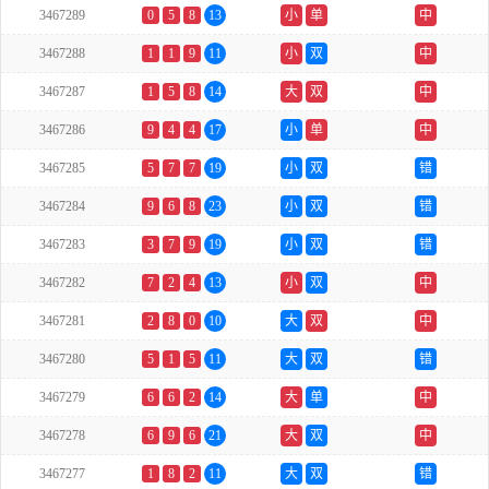
3467289
0
5
8
13
小
单
中
3467288
1
1
9
11
小
双
中
3467287
1
5
8
14
大
双
中
3467286
9
4
4
17
小
单
中
3467285
5
7
7
19
小
双
错
3467284
9
6
8
23
小
双
错
3467283
3
7
9
19
小
双
错
3467282
7
2
4
13
小
双
中
3467281
2
8
0
10
大
双
中
3467280
5
1
5
11
大
双
错
3467279
6
6
2
14
大
单
中
3467278
6
9
6
21
大
双
中
3467277
1
8
2
11
大
双
错