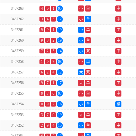
3467263
4
0
1
05
小
单
中
3467262
3
4
5
12
小
单
中
3467261
9
9
1
19
小
单
中
3467260
9
8
2
19
小
单
中
3467259
7
2
5
14
小
双
中
3467258
1
0
7
08
小
单
中
3467257
6
2
4
12
大
双
中
3467256
9
7
1
17
大
单
中
3467255
0
7
0
07
小
单
中
3467254
0
9
7
16
小
单
错
3467253
3
7
9
19
大
单
中
3467252
2
9
4
15
小
单
中