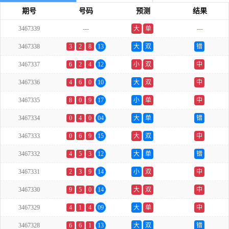
期号
号码
预测
结果
3467339
---
大
单
---
3467338
3
2
8
13
大
双
错
3467337
6
2
4
12
小
双
中
3467336
4
6
0
10
大
双
中
3467335
8
0
9
17
小
单
中
3467334
0
4
0
04
大
单
错
3467333
0
6
9
15
大
双
中
3467332
4
5
3
12
大
单
错
3467331
2
3
9
14
小
双
中
3467330
9
5
0
14
大
双
中
3467329
4
1
4
09
大
单
中
3467328
6
6
1
13
大
双
错