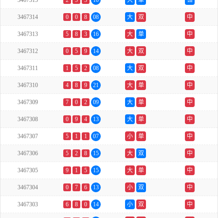
3467315
2
5
3
10
大
单
错
3467314
0
0
8
08
大
双
中
3467313
5
8
3
16
大
单
中
3467312
0
5
9
14
大
双
中
3467311
1
5
2
08
大
双
中
3467310
4
8
9
21
大
单
中
3467309
7
0
2
09
大
单
中
3467308
0
9
4
13
大
单
中
3467307
5
1
1
07
小
单
中
3467306
5
2
8
15
大
双
中
3467305
9
1
5
15
大
单
中
3467304
0
7
6
13
小
双
中
3467303
6
8
0
14
小
双
中