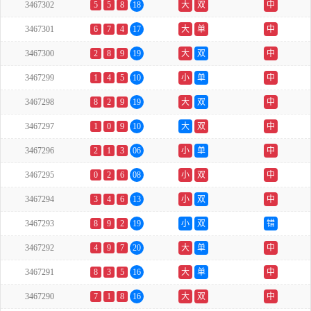
3467302
5
5
8
18
大
双
中
3467301
6
7
4
17
大
单
中
3467300
2
8
9
19
大
双
中
3467299
1
4
5
10
小
单
中
3467298
8
2
9
19
大
双
中
3467297
1
0
9
10
大
双
中
3467296
2
1
3
06
小
单
中
3467295
0
2
6
08
小
双
中
3467294
3
4
6
13
小
双
中
3467293
8
9
2
19
小
双
错
3467292
4
9
7
20
大
单
中
3467291
8
3
5
16
大
单
中
3467290
7
1
8
16
大
双
中