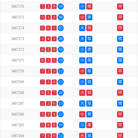
3467276
7
3
9
19
小
单
中
3467275
5
1
2
08
小
单
中
3467274
1
0
1
02
大
双
中
3467273
1
4
3
08
大
单
错
3467272
6
2
8
16
小
单
错
3467271
8
3
5
16
小
单
错
3467270
7
2
3
12
小
单
中
3467269
7
2
6
15
小
双
错
3467268
6
5
7
18
大
双
中
3467267
5
2
6
13
大
双
错
3467266
3
5
4
12
小
单
中
3467265
5
8
6
19
小
单
中
3467264
7
1
6
14
大
单
中