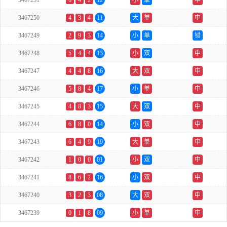
3467251
6
4
2
12
小
单
中
3467250
4
3
4
11
大
单
中
3467249
2
9
3
14
小
单
错
3467248
5
4
4
13
小
双
中
3467247
4
4
8
16
大
双
中
3467246
5
8
4
17
小
单
中
3467245
4
8
3
15
大
双
中
3467244
6
8
0
14
小
双
中
3467243
6
4
9
19
大
单
中
3467242
1
0
0
01
小
双
中
3467241
8
6
2
16
小
双
中
3467240
3
2
3
08
大
双
中
3467239
0
1
8
09
小
单
中