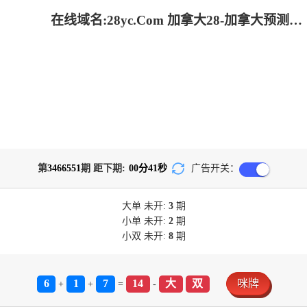
在线域名:28yc.Com 加拿大28-加拿大预测-加拿大28开奖结果预测官网|飞飞28加拿大在线预测_专注研究!
第
3466551
期 距下期:
00
分
41
秒
广告开关：
大单
未开:
3
期
小单
未开:
2
期
小双
未开:
8
期
6
1
7
14
大
双
咪牌
+
+
=
-