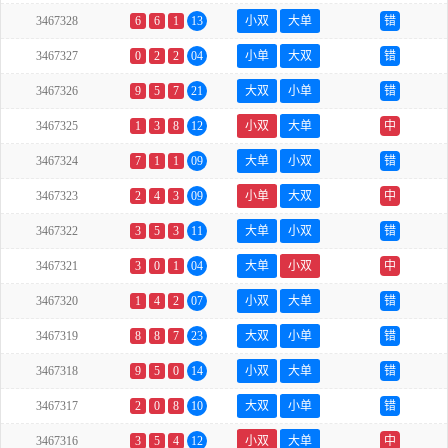
3467328
6
6
1
13
小双
大单
错
3467327
0
2
2
04
小单
大双
错
3467326
9
5
7
21
大双
小单
错
3467325
1
3
8
12
小双
大单
中
3467324
7
1
1
09
大单
小双
错
3467323
2
4
3
09
小单
大双
中
3467322
3
5
3
11
大单
小双
错
3467321
3
0
1
04
大单
小双
中
3467320
1
4
2
07
小双
大单
错
3467319
8
8
7
23
大双
小单
错
3467318
9
5
0
14
小双
大单
错
3467317
2
0
8
10
大双
小单
错
3467316
3
5
4
12
小双
大单
中