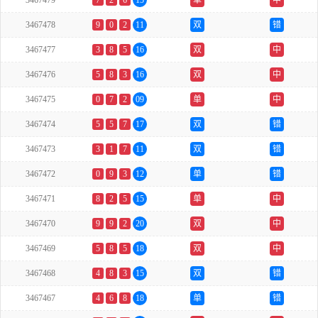
3467479
7
2
6
15
单
中
3467478
9
0
2
11
双
错
3467477
3
8
5
16
双
中
3467476
5
8
3
16
双
中
3467475
0
7
2
09
单
中
3467474
5
5
7
17
双
错
3467473
3
1
7
11
双
错
3467472
0
9
3
12
单
错
3467471
8
2
5
15
单
中
3467470
9
9
2
20
双
中
3467469
5
8
5
18
双
中
3467468
4
8
3
15
双
错
3467467
4
6
8
18
单
错