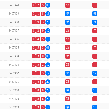
3467440
1
2
5
08
双
中
3467439
9
1
8
18
单
错
3467438
8
9
3
20
单
错
3467437
1
2
9
12
双
中
3467436
1
4
5
10
双
中
3467435
0
5
3
08
双
中
3467434
6
3
0
09
单
中
3467433
5
5
2
12
双
中
3467432
8
1
3
12
单
错
3467431
7
8
5
20
双
中
3467430
6
8
8
22
单
错
3467429
8
8
6
22
双
中
3467428
6
3
3
12
单
错