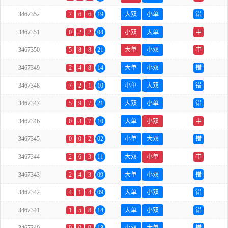
3467352
7
6
6
19
大双
小单
错
3467351
0
2
2
04
小双
大单
中
3467350
5
8
8
21
大单
小双
中
3467349
2
4
8
14
大单
小双
错
3467348
7
2
1
10
小单
大双
错
3467347
5
9
7
21
大双
小单
错
3467346
0
3
7
10
大单
小双
中
3467345
0
0
2
02
小单
大双
错
3467344
2
6
3
11
大双
小单
中
3467343
2
4
3
09
大单
小双
错
3467342
4
1
4
09
大单
小双
错
3467341
1
5
8
14
大单
小双
错