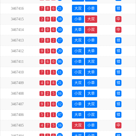
3467416
7
8
6
21
大双
小单
错
3467415
2
9
7
18
小单
大双
中
3467414
4
0
6
10
大单
小双
中
3467413
7
8
2
17
大双
小单
错
3467412
9
5
6
20
小双
大单
错
3467411
0
6
0
06
小单
大双
错
3467410
7
1
3
11
小双
大单
错
3467409
4
9
8
21
大双
小单
错
3467408
9
2
5
16
小双
大单
错
3467407
9
3
0
12
小单
大双
错
3467406
5
1
1
07
大单
小双
错
3467405
4
7
5
16
大双
小单
中