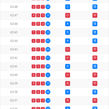
62148
4
5
7
16
小
错
62147
4
3
3
10
小
中
62146
2
0
4
06
大
错
62145
7
2
1
10
大
错
62144
1
1
3
05
大
错
62143
4
1
1
06
小
中
62142
1
1
1
03
小
中
62141
1
5
3
09
大
错
62140
6
1
5
12
小
中
62139
9
7
3
19
大
中
62138
2
4
2
08
大
错
62137
8
3
3
14
大
中