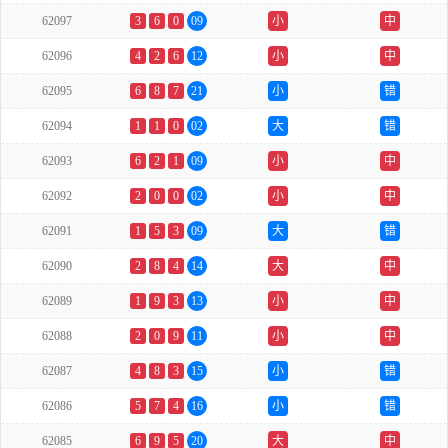
62097
3
6
0
09
小
中
62096
4
2
6
12
小
中
62095
6
8
7
21
小
错
62094
1
1
0
02
大
错
62093
6
2
1
09
小
中
62092
2
0
0
02
小
中
62091
1
5
3
09
大
错
62090
2
8
4
14
大
中
62089
1
9
3
13
小
中
62088
2
0
9
11
小
中
62087
4
8
3
15
小
错
62086
5
7
4
16
小
错
62085
6
9
5
20
大
中