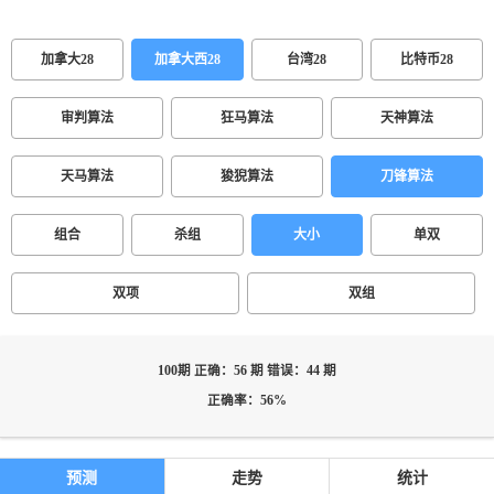
加拿大28
加拿大西28
台湾28
比特币28
审判算法
狂马算法
天神算法
天马算法
狻猊算法
刀锋算法
组合
杀组
大小
单双
双项
双组
100期 正确：56 期 错误：44 期
正确率：56%
预测
走势
统计