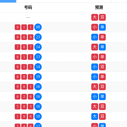
号码
预测
---
大
双
08
小
单
6
1
1
23
小
单
8
6
9
14
大
单
7
0
7
13
小
单
6
5
2
14
小
双
8
1
5
19
小
单
8
8
3
16
大
双
9
6
1
16
小
单
6
2
8
16
大
双
5
8
3
10
大
双
1
9
0
12
小
单
2
4
6