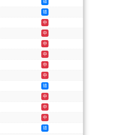
错
错
中
中
中
中
中
中
错
中
中
中
错