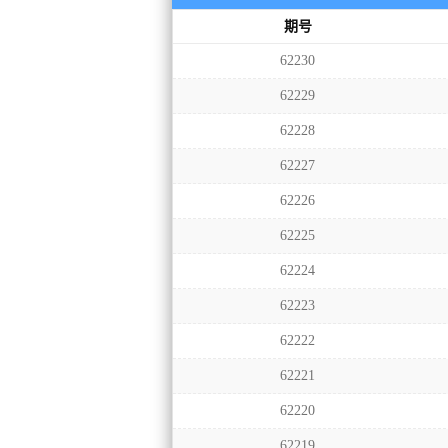
期号
62230
62229
62228
62227
62226
62225
62224
62223
62222
62221
62220
62219