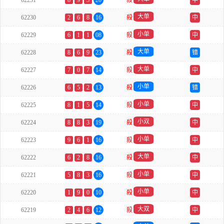
62231
8
9
3
20
殺
中
大单
62230
2
6
8
16
殺
中
小单
62229
6
1
1
08
殺
中
大单
62228
8
6
9
23
殺
错
大单
62227
7
0
7
14
殺
中
小单
62226
6
5
2
13
殺
错
小单
62225
8
1
5
14
殺
中
小双
62224
8
8
3
19
殺
中
小单
62223
9
6
1
16
殺
中
大单
62222
6
2
8
16
殺
中
小单
62221
5
8
3
16
殺
中
小单
62220
1
9
0
10
殺
中
大双
62219
2
4
6
12
殺
中