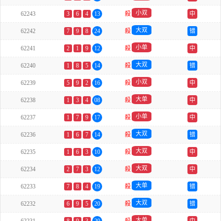
小双
62243
3
6
4
13
殺
中
大双
62242
7
9
8
24
殺
错
小单
62241
2
1
9
12
殺
中
大双
62240
1
8
5
14
殺
错
小双
62239
5
9
2
16
殺
中
大单
62238
1
3
4
08
殺
中
小单
62237
1
7
9
17
殺
中
大双
62236
1
6
7
14
殺
错
大双
62235
1
6
3
10
殺
中
大双
62234
2
7
3
12
殺
中
大单
62233
7
8
4
19
殺
错
大双
62232
6
9
5
20
殺
错
大单