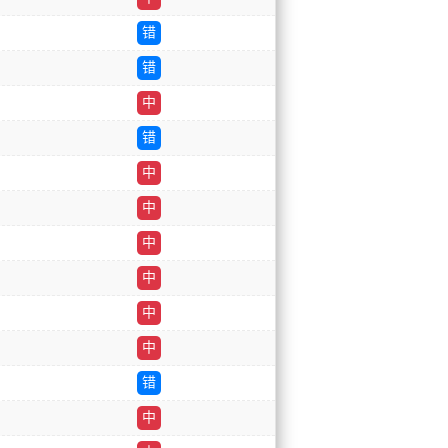
错
错
中
错
中
中
中
中
中
中
错
中