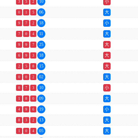
10
小
3
5
2
06
大
0
1
5
18
小
9
7
2
11
大
7
0
4
25
大
9
9
7
18
大
6
9
3
15
大
2
5
8
02
大
0
0
2
10
小
0
7
3
09
大
1
8
0
19
小
4
9
6
13
大
8
3
2
05
大
1
0
4