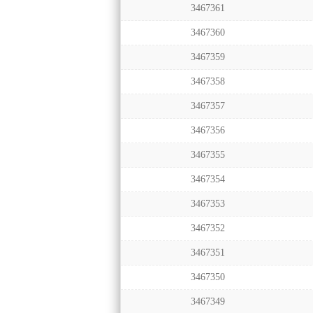
3467361
3467360
3467359
3467358
3467357
3467356
3467355
3467354
3467353
3467352
3467351
3467350
3467349