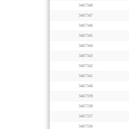
3467348
3467347
3467346
3467345
3467344
3467343
3467342
3467341
3467340
3467339
3467338
3467337
3467336