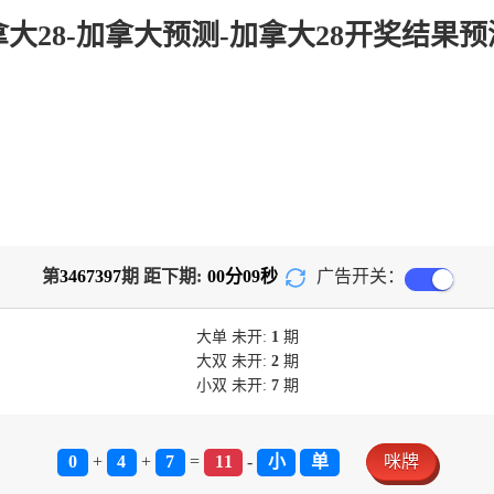
第
3467397
期 距下期:
00
分
09
秒
广告开关：
大单
未开:
1
期
大双
未开:
2
期
小双
未开:
7
期
0
+
4
+
7
=
11
-
小
单
咪牌