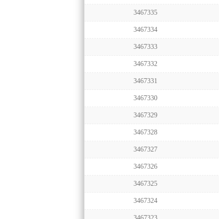
3467335
3467334
3467333
3467332
3467331
3467330
3467329
3467328
3467327
3467326
3467325
3467324
3467323