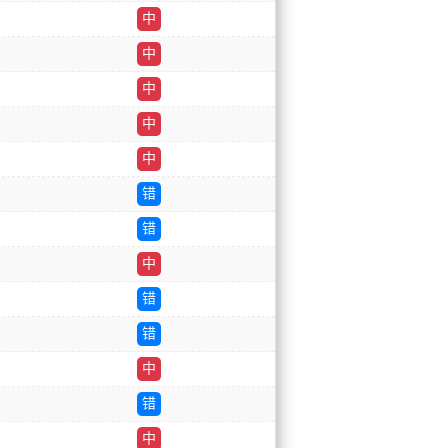
中
中
中
中
中
错
错
中
错
错
中
错
中