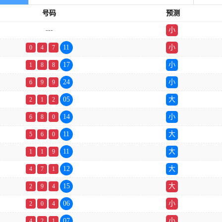
号码
预测
---
小
单
11
小
0
4
7
17
小
1
8
8
24
小
6
9
9
05
大
2
1
2
14
小
6
8
0
11
大
5
6
0
11
大
1
1
9
12
大
4
7
1
15
大
2
9
4
06
小
2
0
4
07
小
4
2
1