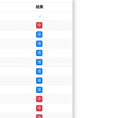
结果
---
中
错
错
错
错
错
错
错
中
中
中