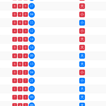
17
大
8
0
9
04
小
0
4
0
15
小
0
6
9
12
小
4
5
3
14
大
2
3
9
14
大
9
5
0
09
大
4
1
4
13
大
6
6
1
04
小
0
2
2
21
小
9
5
7
12
大
1
3
8
09
大
7
1
1
09
大
2
4
3