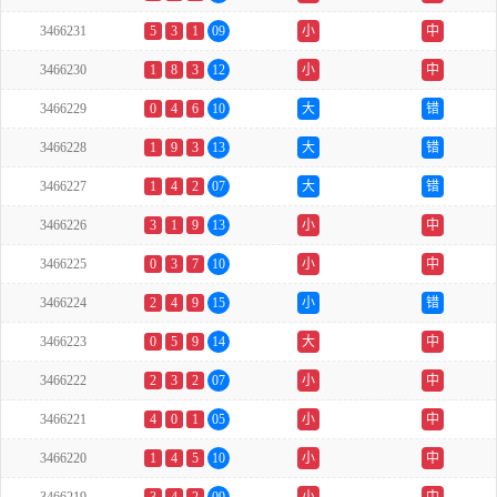
3466231
5
3
1
09
小
中
3466230
1
8
3
12
小
中
3466229
0
4
6
10
大
错
3466228
1
9
3
13
大
错
3466227
1
4
2
07
大
错
3466226
3
1
9
13
小
中
3466225
0
3
7
10
小
中
3466224
2
4
9
15
小
错
3466223
0
5
9
14
大
中
3466222
2
3
2
07
小
中
3466221
4
0
1
05
小
中
3466220
1
4
5
10
小
中