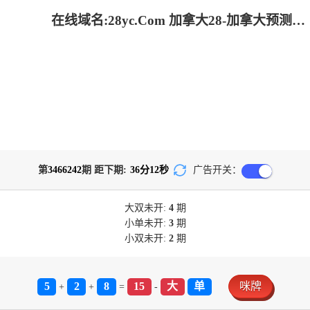
在线域名:28yc.Com 加拿大28-加拿大预测-加拿大28开奖结果预测官网|飞飞28加拿大在线预测_专注研究!
第
3466242
期 距下期:
36
分
12
秒
广告开关：
大双
未开:
4
期
小单
未开:
3
期
小双
未开:
2
期
5
2
8
15
大
单
咪牌
+
+
=
-