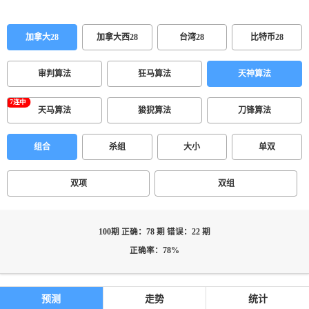
加拿大28
加拿大西28
台湾28
比特币28
审判算法
狂马算法
天神算法
天马算法
狻猊算法
刀锋算法
组合
杀组
大小
单双
双项
双组
100期 正确：78 期 错误：22 期
正确率：78%
预测
走势
统计