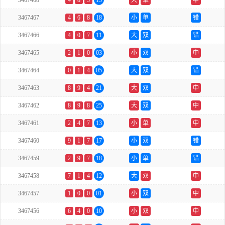
3467468
4
8
3
15
大
单
中
3467467
4
6
8
18
小
单
错
3467466
4
0
7
11
大
双
错
3467465
2
1
0
03
小
双
中
3467464
0
1
4
05
大
双
错
3467463
8
9
4
21
大
双
中
3467462
8
9
8
25
大
双
中
3467461
2
4
7
13
小
单
中
3467460
9
1
7
17
小
双
错
3467459
2
9
7
18
小
单
错
3467458
7
1
4
12
大
双
中
3467457
1
0
0
01
小
双
中
3467456
6
4
0
10
小
双
中