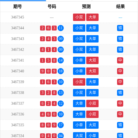
期号
号码
预测
结果
3467345
---
小双
大单
---
3467344
2
6
3
11
小双
大单
错
3467343
2
4
3
09
小双
大单
错
3467342
4
1
4
09
小双
大单
错
3467341
1
5
8
14
小单
大双
中
3467340
9
0
9
18
小单
大双
中
3467339
1
6
3
10
小双
大单
中
3467338
3
2
8
13
小双
大单
错
3467337
6
2
4
12
大单
小双
中
3467336
4
6
0
10
大单
小双
中
3467335
8
0
9
17
小单
大双
错
3467334
0
4
0
04
大双
小单
错