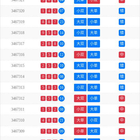
3467321
3
0
1
04
大单
小双
中
3467320
1
4
2
07
小双
大单
错
3467319
8
8
7
23
大双
小单
错
3467318
9
5
0
14
小双
大单
错
3467317
2
0
8
10
大双
小单
错
3467316
3
5
4
12
小双
大单
中
3467315
2
5
3
10
大双
小单
错
3467314
0
0
8
08
大双
小单
错
3467313
5
8
3
16
小双
大单
错
3467312
0
5
9
14
大双
小单
中
3467311
1
5
2
08
小双
大单
中
3467310
4
8
9
21
大单
小双
中
3467309
7
0
2
09
小单
大双
中