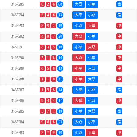
3467295
0
2
6
08
大双
小单
错
3467294
3
4
6
13
大单
小双
错
3467293
8
9
2
19
小双
大单
中
3467292
4
9
7
20
大双
小单
中
3467291
8
3
5
16
小单
大双
中
3467290
7
1
8
16
大双
小单
中
3467289
0
5
8
13
小单
大双
中
3467288
1
1
9
11
小单
大双
中
3467287
1
5
8
14
大单
小双
错
3467286
9
4
4
17
大单
小双
中
3467285
5
7
7
19
小单
大双
错
3467284
9
6
8
23
大双
小单
错
3467283
3
7
9
19
小双
大单
中