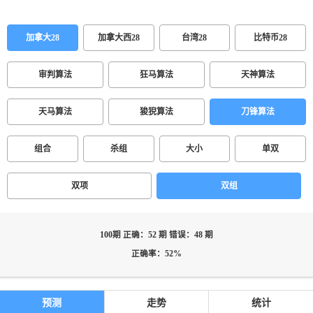
加拿大28
加拿大西28
台湾28
比特币28
审判算法
狂马算法
天神算法
天马算法
狻猊算法
刀锋算法
组合
杀组
大小
单双
双项
双组
100期 正确：52 期 错误：48 期
正确率：52%
预测
走势
统计