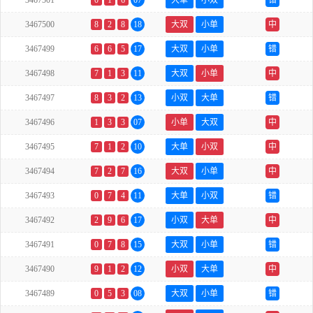
3467501
0
1
6
07
大单
小双
错
3467500
8
2
8
18
大双
小单
中
3467499
6
6
5
17
大双
小单
错
3467498
7
1
3
11
大双
小单
中
3467497
8
3
2
13
小双
大单
错
3467496
1
3
3
07
小单
大双
中
3467495
7
1
2
10
大单
小双
中
3467494
7
2
7
16
大双
小单
中
3467493
0
7
4
11
大单
小双
错
3467492
2
9
6
17
小双
大单
中
3467491
0
7
8
15
大双
小单
错
3467490
9
1
2
12
小双
大单
中
3467489
0
5
3
08
大双
小单
错