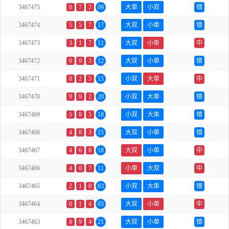
3467475
0
7
2
09
大单
小双
错
3467474
5
5
7
17
大双
小单
错
3467473
3
1
7
11
大双
小单
中
3467472
0
9
3
12
大双
小单
错
3467471
8
2
5
15
小双
大单
中
3467470
9
9
2
20
小双
大单
错
3467469
5
8
5
18
小双
大单
错
3467468
4
8
3
15
大双
小单
错
3467467
4
6
8
18
大双
小单
中
3467466
4
0
7
11
小单
大双
中
3467465
2
1
0
03
小双
大单
错
3467464
0
1
4
05
大双
小单
中
3467463
8
9
4
21
大双
小单
错