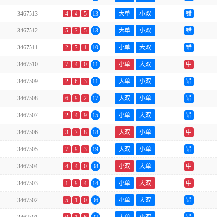
3467513
4
4
5
13
大单
小双
错
3467512
5
3
5
13
大单
小双
错
3467511
2
7
1
10
小单
大双
错
3467510
7
4
0
11
小单
大双
中
3467509
2
6
3
11
大单
小双
错
3467508
6
9
2
17
大双
小单
错
3467507
2
4
9
15
小单
大双
错
3467506
3
7
8
18
大双
小单
中
3467505
7
9
3
19
大双
小单
错
3467504
4
4
0
08
小双
大单
中
3467503
1
9
4
14
小单
大双
中
3467502
5
1
0
06
小单
大双
错