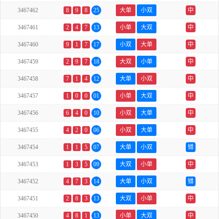
3467462
8
9
8
25
大单
小双
中
3467461
2
4
7
13
小单
大双
中
3467460
9
1
7
17
小双
大单
中
3467459
2
9
7
18
大双
小单
中
3467458
7
1
4
12
大单
小双
中
3467457
1
0
0
01
小单
大双
中
3467456
6
4
0
10
小双
大单
中
3467455
4
2
0
06
小双
大单
中
3467454
1
1
5
07
大单
小双
错
3467453
1
3
5
09
大双
小单
中
3467452
4
7
3
14
大单
小双
错
3467451
2
8
3
13
大双
小单
中
3467450
4
8
1
13
小单
大双
中