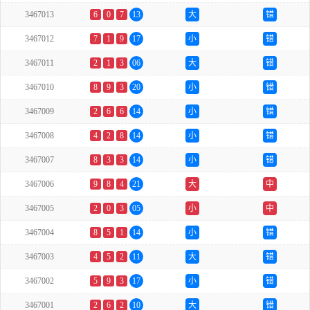
3467013
6
0
7
13
大
错
3467012
7
1
9
17
小
错
3467011
2
1
3
06
大
错
3467010
8
9
3
20
小
错
3467009
2
6
6
14
小
错
3467008
4
2
8
14
小
错
3467007
8
3
3
14
小
错
3467006
9
8
4
21
大
中
3467005
2
0
3
05
小
中
3467004
8
5
1
14
小
错
3467003
4
5
2
11
大
错
3467002
5
9
3
17
小
错
3467001
2
6
2
10
大
错