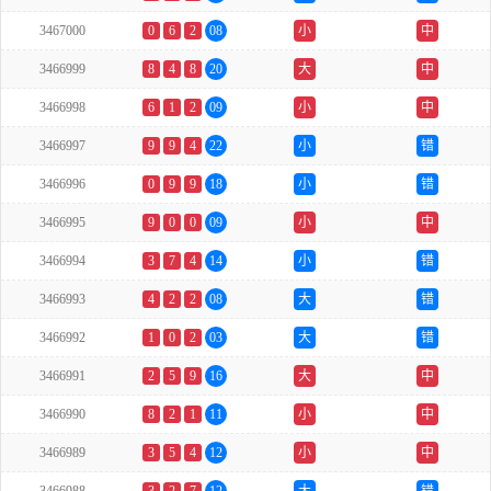
3467000
0
6
2
08
小
中
3466999
8
4
8
20
大
中
3466998
6
1
2
09
小
中
3466997
9
9
4
22
小
错
3466996
0
9
9
18
小
错
3466995
9
0
0
09
小
中
3466994
3
7
4
14
小
错
3466993
4
2
2
08
大
错
3466992
1
0
2
03
大
错
3466991
2
5
9
16
大
中
3466990
8
2
1
11
小
中
3466989
3
5
4
12
小
中