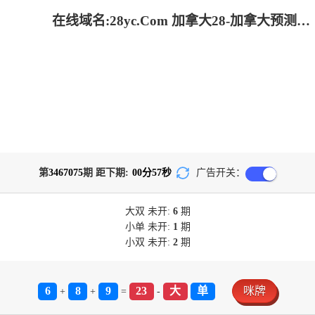
在线域名:28yc.Com 加拿大28-加拿大预测-加拿大28开奖结果预测官网|飞飞28加拿大在线预测_专注研究!
第
3467075
期 距下期:
00
分
57
秒
广告开关：
大双
未开:
6
期
小单
未开:
1
期
小双
未开:
2
期
6
8
9
23
大
单
咪牌
+
+
=
-