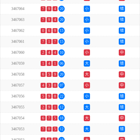
3467064
7
9
4
20
小
错
3467063
7
9
4
20
小
错
3467062
0
6
9
15
小
错
3467061
7
1
7
15
小
错
3467060
2
4
4
10
小
中
3467059
1
4
1
06
大
错
3467058
6
5
9
20
大
中
3467057
4
3
0
07
小
中
3467056
5
9
8
22
小
错
3467055
2
9
1
12
大
错
3467054
6
7
5
18
大
中
3467053
7
0
5
12
大
错