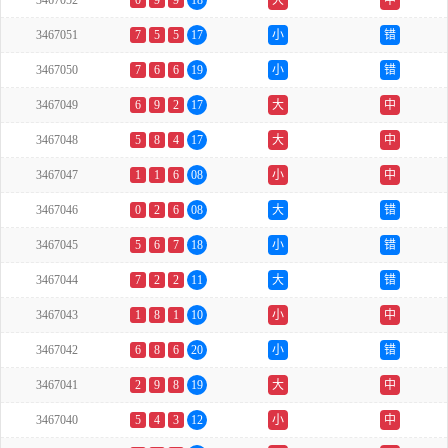
3467052
0
9
9
18
大
中
3467051
7
5
5
17
小
错
3467050
7
6
6
19
小
错
3467049
6
9
2
17
大
中
3467048
5
8
4
17
大
中
3467047
1
1
6
08
小
中
3467046
0
2
6
08
大
错
3467045
5
6
7
18
小
错
3467044
7
2
2
11
大
错
3467043
1
8
1
10
小
中
3467042
6
8
6
20
小
错
3467041
2
9
8
19
大
中
3467040
5
4
3
12
小
中