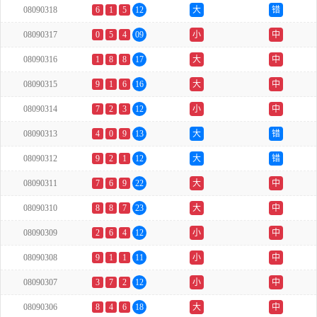
08090318
6
1
5
12
大
错
08090317
0
5
4
09
小
中
08090316
1
8
8
17
大
中
08090315
9
1
6
16
大
中
08090314
7
2
3
12
小
中
08090313
4
0
9
13
大
错
08090312
9
2
1
12
大
错
08090311
7
6
9
22
大
中
08090310
8
8
7
23
大
中
08090309
2
6
4
12
小
中
08090308
9
1
1
11
小
中
08090307
3
7
2
12
小
中
08090306
8
4
6
18
大
中