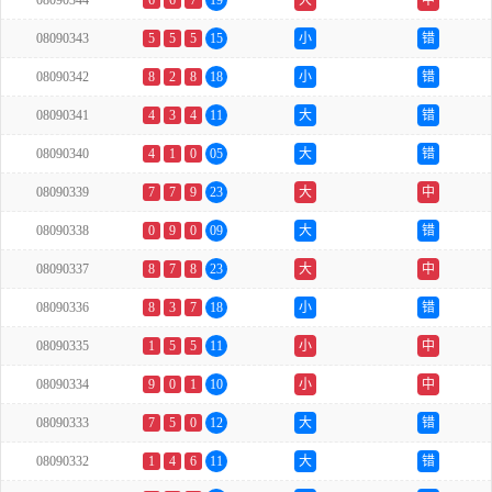
08090344
6
6
7
19
大
中
08090343
5
5
5
15
小
错
08090342
8
2
8
18
小
错
08090341
4
3
4
11
大
错
08090340
4
1
0
05
大
错
08090339
7
7
9
23
大
中
08090338
0
9
0
09
大
错
08090337
8
7
8
23
大
中
08090336
8
3
7
18
小
错
08090335
1
5
5
11
小
中
08090334
9
0
1
10
小
中
08090333
7
5
0
12
大
错
08090332
1
4
6
11
大
错