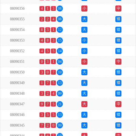
08090356
4
1
3
08
小
中
08090355
2
2
4
08
大
错
08090354
8
3
1
12
大
错
08090353
4
8
3
15
小
错
08090352
4
5
5
14
小
错
08090351
0
3
1
04
小
中
08090350
3
0
7
10
大
错
08090349
1
7
5
13
大
错
08090348
3
2
4
09
大
错
08090347
9
7
5
21
大
中
08090346
3
5
5
13
大
错
08090345
7
2
0
09
大
错