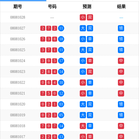
期号
号码
预测
结果
08081028
---
小
双
---
08081027
2
7
2
11
大
双
错
08081026
7
3
8
18
小
单
错
08081025
3
7
1
11
大
双
错
08081024
3
9
5
17
小
单
中
08081023
2
8
4
14
小
双
中
08081022
0
6
4
10
小
单
中
08081021
7
5
0
12
小
单
中
08081020
0
2
1
03
大
双
错
08081019
0
2
3
05
大
双
错
08081018
7
0
7
14
大
单
中
08081017
2
2
9
13
小
单
中