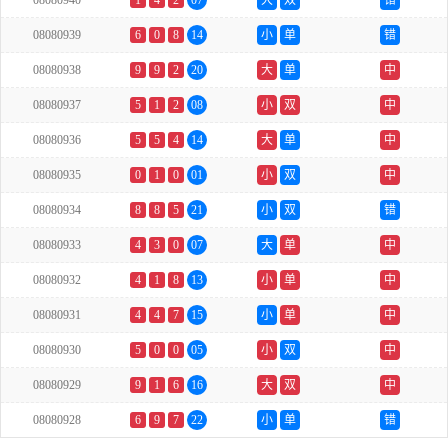
08080940
1
4
2
07
大
双
错
08080939
6
0
8
14
小
单
错
08080938
9
9
2
20
大
单
中
08080937
5
1
2
08
小
双
中
08080936
5
5
4
14
大
单
中
08080935
0
1
0
01
小
双
中
08080934
8
8
5
21
小
双
错
08080933
4
3
0
07
大
单
中
08080932
4
1
8
13
小
单
中
08080931
4
4
7
15
小
单
中
08080930
5
0
0
05
小
双
中
08080929
9
1
6
16
大
双
中
08080928
6
9
7
22
小
单
错