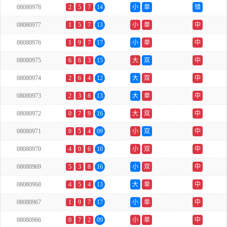
08080978
2
5
7
14
小
单
错
08080977
1
5
7
13
小
单
中
08080976
1
9
7
17
小
单
中
08080975
6
6
3
15
大
双
中
08080974
2
6
4
12
大
双
中
08080973
2
3
8
13
大
单
中
08080972
0
7
9
16
大
双
中
08080971
0
5
4
09
小
双
中
08080970
4
0
6
10
小
双
中
08080969
5
3
8
16
小
双
中
08080968
4
5
4
13
大
单
中
08080967
1
9
7
17
小
单
中
08080966
0
7
2
09
小
单
中