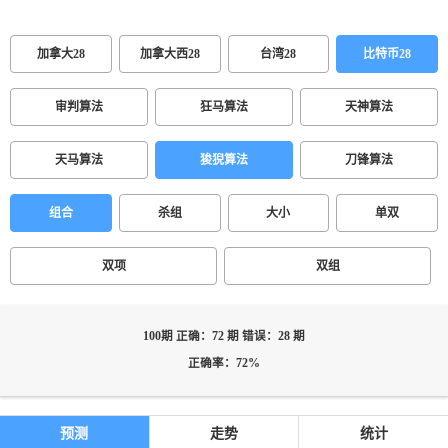
加拿大28
加拿大西28
台湾28
比特币28
审判算法
狂马算法
天神算法
天马算法
狻猊算法
刀锋算法
组合
杀组
大小
单双
双项
双组
100期 正确：72 期 错误：28 期
正确率：72%
预测
走势
统计