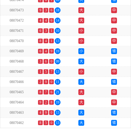
08070474
2
6
1
09
大
错
08070473
9
3
6
18
大
中
08070472
4
4
6
14
大
中
08070471
6
3
1
10
小
中
08070470
8
4
1
13
小
中
08070469
6
4
9
19
小
错
08070468
3
6
0
09
大
错
08070467
1
5
7
13
小
中
08070466
2
9
0
11
大
错
08070465
8
7
6
21
大
中
08070464
9
2
8
19
大
中
08070463
4
9
0
13
大
错
08070462
8
5
0
13
大
错