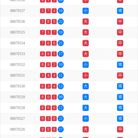
08070538
4
1
1
06
小
中
08070537
5
7
4
16
小
错
08070536
5
8
9
22
大
中
08070535
7
5
7
19
大
中
08070534
7
6
8
21
大
中
08070533
6
6
5
17
大
中
08070532
8
9
2
19
小
错
08070531
3
4
4
11
小
中
08070530
6
3
4
13
大
错
08070529
8
0
1
09
大
错
08070528
0
6
6
12
大
错
08070527
9
5
8
22
小
错
08070526
9
0
8
17
大
中