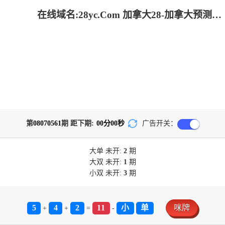
在线域名:28yc.Com 加拿大28-加拿大预测-加拿大28开奖结果预测官网|飞飞28加拿大在线预测_专注研究!
第
08070561
期 距下期:
00
分
00
秒
广告开关：
大单
未开:
2
期
大双
未开:
1
期
小双
未开:
3
期
5
4
2
11
小
单
咪牌
+
+
=
-