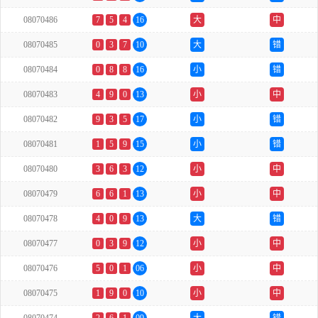
08070486
7
5
4
16
大
中
08070485
0
3
7
10
大
错
08070484
0
8
8
16
小
错
08070483
4
9
0
13
小
中
08070482
9
3
5
17
小
错
08070481
1
5
9
15
小
错
08070480
3
6
3
12
小
中
08070479
6
6
1
13
小
中
08070478
4
0
9
13
大
错
08070477
0
3
9
12
小
中
08070476
5
0
1
06
小
中
08070475
1
9
0
10
小
中