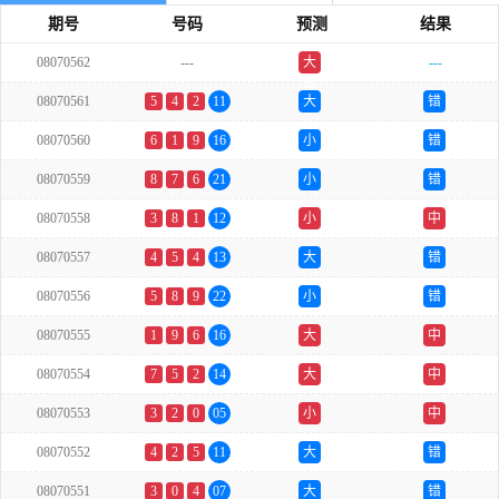
期号
号码
预测
结果
08070562
---
大
---
单
08070561
5
4
2
11
大
错
08070560
6
1
9
16
小
错
08070559
8
7
6
21
小
错
08070558
3
8
1
12
小
中
08070557
4
5
4
13
大
错
08070556
5
8
9
22
小
错
08070555
1
9
6
16
大
中
08070554
7
5
2
14
大
中
08070553
3
2
0
05
小
中
08070552
4
2
5
11
大
错
08070551
3
0
4
07
大
错