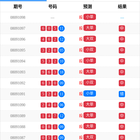
期号
号码
预测
结果
小单
08091098
---
殺
---
大单
08091097
6
0
5
11
殺
中
大双
08091096
4
6
2
12
殺
中
小双
08091095
3
2
0
05
殺
中
小单
08091094
5
3
2
10
殺
中
大单
08091093
9
6
3
18
殺
中
小双
08091092
6
3
0
09
殺
中
小单
08091091
5
2
4
11
殺
错
大单
08091090
2
4
0
06
殺
中
大单
08091089
1
4
7
12
殺
中
大单
08091088
0
8
1
09
殺
中
大双
08091087
0
5
4
09
殺
中