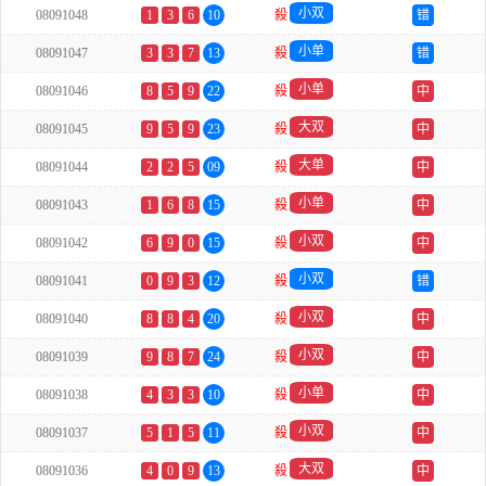
小双
08091048
1
3
6
10
殺
错
小单
08091047
3
3
7
13
殺
错
小单
08091046
8
5
9
22
殺
中
大双
08091045
9
5
9
23
殺
中
大单
08091044
2
2
5
09
殺
中
小单
08091043
1
6
8
15
殺
中
小双
08091042
6
9
0
15
殺
中
小双
08091041
0
9
3
12
殺
错
小双
08091040
8
8
4
20
殺
中
小双
08091039
9
8
7
24
殺
中
小单
08091038
4
3
3
10
殺
中
小双
08091037
5
1
5
11
殺
中
大双
08091036
4
0
9
13
殺
中