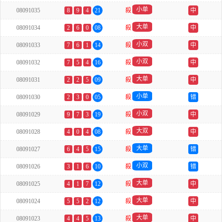
小单
08091035
8
9
4
21
殺
中
大单
08091034
2
6
0
08
殺
中
小双
08091033
7
6
1
14
殺
中
小双
08091032
7
5
4
16
殺
中
大单
08091031
2
2
5
09
殺
中
小单
08091030
2
3
0
05
殺
错
小双
08091029
9
7
3
19
殺
中
大双
08091028
4
0
4
08
殺
中
大单
08091027
6
4
5
15
殺
错
小双
08091026
3
1
6
10
殺
错
大单
08091025
4
1
7
12
殺
中
大单
08091024
5
5
2
12
殺
中
大单
08091023
4
4
5
13
殺
中