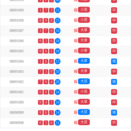
08091010
1
2
5
08
殺
中
小双
08091009
1
7
3
11
殺
中
小双
08091008
8
9
8
25
殺
中
大单
08091007
3
7
6
16
殺
中
大单
08091006
9
3
6
18
殺
中
小单
08091005
9
6
1
16
殺
中
大单
08091004
1
8
6
15
殺
错
大单
08091003
7
3
0
10
殺
中
大双
08091002
7
9
4
20
殺
错
小双
08091001
0
9
5
14
殺
中
大单
08091000
9
4
1
14
殺
中
大双
08090999
9
0
5
14
殺
错
大双
08090998
0
5
6
11
殺
中