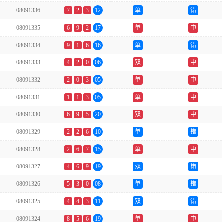
08091336
7
2
3
12
单
错
08091335
6
9
2
17
单
中
08091334
9
1
6
16
单
错
08091333
4
2
0
06
双
中
08091332
2
0
3
05
单
中
08091331
1
1
3
05
单
中
08091330
6
9
5
20
双
中
08091329
2
2
6
10
单
错
08091328
2
6
7
15
单
中
08091327
4
6
9
19
双
错
08091326
5
3
0
08
单
错
08091325
4
4
3
11
双
错
08091324
8
5
6
19
单
中