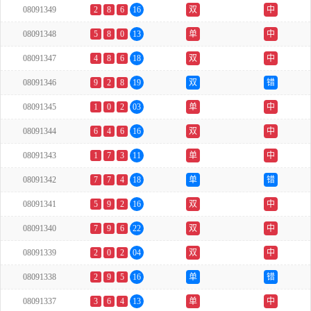
08091349
2
8
6
16
双
中
08091348
5
8
0
13
单
中
08091347
4
8
6
18
双
中
08091346
9
2
8
19
双
错
08091345
1
0
2
03
单
中
08091344
6
4
6
16
双
中
08091343
1
7
3
11
单
中
08091342
7
7
4
18
单
错
08091341
5
9
2
16
双
中
08091340
7
9
6
22
双
中
08091339
2
0
2
04
双
中
08091338
2
9
5
16
单
错
08091337
3
6
4
13
单
中