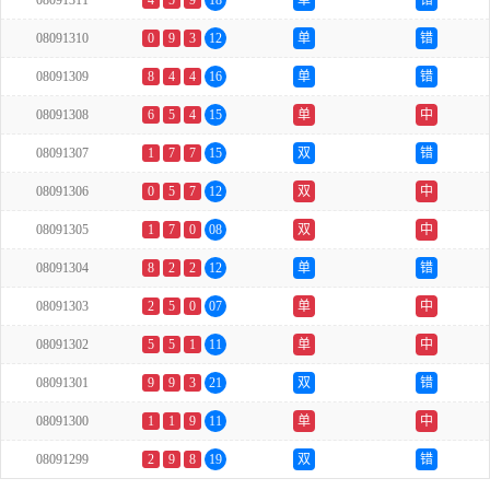
08091311
4
5
9
18
单
错
08091310
0
9
3
12
单
错
08091309
8
4
4
16
单
错
08091308
6
5
4
15
单
中
08091307
1
7
7
15
双
错
08091306
0
5
7
12
双
中
08091305
1
7
0
08
双
中
08091304
8
2
2
12
单
错
08091303
2
5
0
07
单
中
08091302
5
5
1
11
单
中
08091301
9
9
3
21
双
错
08091300
1
1
9
11
单
中
08091299
2
9
8
19
双
错