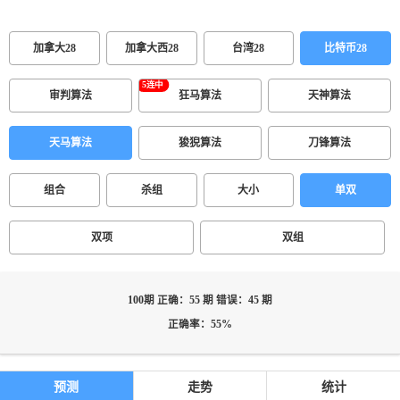
加拿大28
加拿大西28
台湾28
比特币28
审判算法
狂马算法
天神算法
天马算法
狻猊算法
刀锋算法
组合
杀组
大小
单双
双项
双组
100期 正确：55 期 错误：45 期
正确率：55%
预测
走势
统计