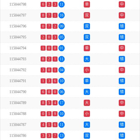
115044798
6
2
3
11
单
中
115044797
8
7
1
16
双
中
115044796
0
7
2
09
双
错
115044795
2
0
3
05
双
错
115044794
1
0
0
01
单
中
115044793
8
2
1
11
大
错
115044792
3
0
1
04
小
中
115044791
1
3
6
10
单
错
115044790
6
0
0
06
大
错
115044789
8
5
4
17
大
中
115044788
0
1
9
10
小
中
115044787
4
1
6
11
大
错
115044786
3
3
7
13
双
错