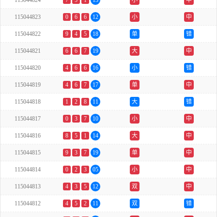
115044824
7
5
1
13
小
中
115044823
0
6
6
12
小
中
115044822
9
4
5
18
单
错
115044821
6
6
7
19
大
中
115044820
4
6
6
16
小
错
115044819
4
6
7
17
单
中
115044818
1
2
8
11
大
错
115044817
0
3
7
10
小
中
115044816
8
5
1
14
大
中
115044815
9
3
7
19
单
中
115044814
0
2
3
05
小
中
115044813
4
3
5
12
双
中
115044812
4
5
2
11
双
错