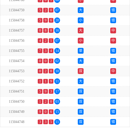
115044760
5
0
1
06
小
中
115044759
5
2
0
07
大
错
115044758
5
9
6
20
小
错
115044757
0
8
8
16
大
中
115044756
4
2
1
07
小
中
115044755
7
3
4
14
单
错
115044754
0
0
2
02
大
错
115044753
0
2
8
10
双
中
115044752
1
1
9
11
大
错
115044751
5
9
3
17
双
错
115044750
1
2
0
03
双
错
115044749
9
0
6
15
双
错
115044748
3
3
5
11
双
错