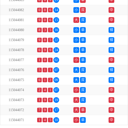
115044083
8
6
9
23
小
单
中
115044082
0
8
6
14
小
双
中
115044081
9
0
6
15
大
双
中
115044080
8
3
5
16
小
单
错
115044079
9
8
5
22
小
单
错
115044078
6
9
9
24
小
单
错
115044077
1
0
1
02
小
单
中
115044076
5
1
1
07
大
双
错
115044075
6
1
2
09
大
双
错
115044074
2
4
1
07
小
双
中
115044073
1
9
9
19
大
双
中
115044072
7
9
1
17
大
单
中
115044071
1
4
5
10
小
单
中