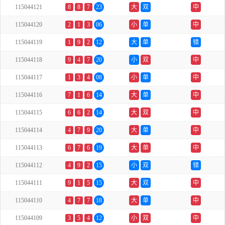
115044121
8
8
7
23
大
双
中
115044120
2
1
3
06
小
单
中
115044119
1
9
2
12
大
单
错
115044118
9
4
7
20
小
双
中
115044117
1
3
4
08
小
单
中
115044116
7
1
6
14
大
单
中
115044115
6
6
2
14
大
双
中
115044114
4
7
9
20
大
单
中
115044113
6
7
6
19
大
单
中
115044112
4
9
2
15
小
双
错
115044111
9
1
5
15
大
双
中
115044110
4
7
7
18
大
单
中
115044109
3
5
4
12
小
双
中