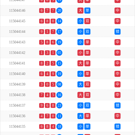
115044147
6
8
5
19
大
单
中
115044146
6
7
7
20
大
单
中
115044145
6
8
0
14
小
双
中
115044144
9
1
7
17
小
双
错
115044143
5
8
6
19
小
单
中
115044142
1
3
1
05
小
单
中
115044141
8
2
5
15
大
单
中
115044140
6
4
9
19
小
单
中
115044139
3
0
5
08
大
双
中
115044138
7
4
5
16
大
双
中
115044137
9
6
8
23
小
双
错
115044136
4
7
0
11
大
单
中
115044135
6
8
4
18
小
单
错