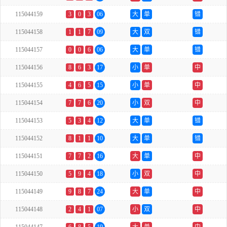
115044159
3
0
3
06
大
单
错
115044158
1
1
7
09
大
双
错
115044157
0
0
6
06
大
单
错
115044156
8
6
3
17
小
单
中
115044155
4
6
5
15
小
单
中
115044154
7
7
6
20
小
双
中
115044153
5
3
4
12
大
单
错
115044152
8
1
1
10
大
单
错
115044151
7
7
2
16
大
单
中
115044150
5
9
4
18
小
双
中
115044149
9
8
7
24
大
单
中
115044148
2
4
1
07
小
双
中