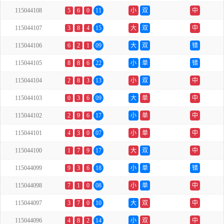
115044108
5
6
0
11
小
双
中
115044107
3
8
4
15
大
双
中
115044106
6
2
1
09
大
双
错
115044105
8
8
6
22
小
单
错
115044104
2
8
3
13
小
双
中
115044103
0
3
6
09
大
单
中
115044102
2
9
6
17
小
单
中
115044101
4
3
0
07
小
单
中
115044100
1
7
9
17
大
双
中
115044099
9
3
6
18
小
单
错
115044098
7
1
0
08
小
单
中
115044097
3
7
0
10
大
双
中
115044096
4
8
2
14
小
双
中