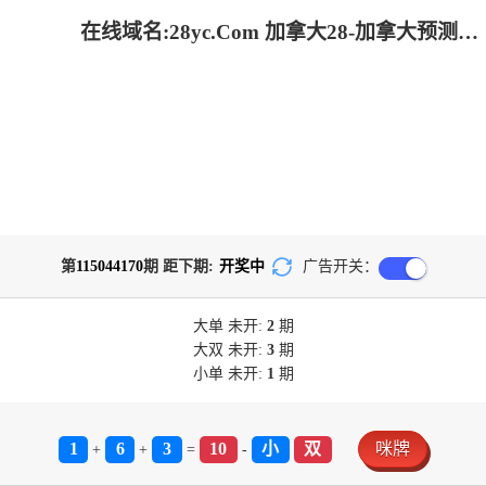
在线域名:28yc.Com 加拿大28-加拿大预测-加拿大28开奖结果预测官网|飞飞28加拿大在线预测_专注研究!
第
115044170
期 距下期:
开奖中
广告开关：
大单
未开:
2
期
大双
未开:
3
期
小单
未开:
1
期
1
6
3
10
小
双
咪牌
+
+
=
-