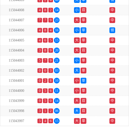
115044009
2
2
4
08
大
单
错
115044008
4
8
2
14
小
双
中
115044007
7
7
9
23
大
单
中
115044006
4
8
4
16
小
单
错
115044005
4
6
5
15
大
单
中
115044004
3
8
9
20
大
双
中
115044003
5
7
9
21
小
单
中
115044002
0
0
3
03
大
单
中
115044001
0
2
8
10
小
单
中
115044000
0
5
6
11
小
单
中
115043999
9
5
0
14
大
双
中
115043998
3
1
2
06
大
双
中
115043997
5
4
6
15
大
单
中