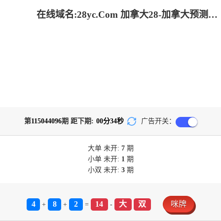
在线域名:28yc.Com 加拿大28-加拿大预测-加拿大28开奖结果预测官网|飞飞28加拿大在线预测_专注研究!
第
115044096
期 距下期:
00
分
34
秒
广告开关：
大单
未开:
7
期
小单
未开:
1
期
小双
未开:
3
期
4
8
2
14
大
双
咪牌
+
+
=
-