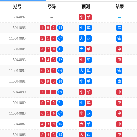
期号
号码
预测
结果
115044097
---
小
单
---
115044096
4
8
2
14
小
单
错
115044095
2
1
4
07
大
双
错
115044094
4
7
0
11
大
单
中
115044093
5
4
3
12
小
单
中
115044092
0
5
1
06
大
单
错
115044091
6
9
3
18
小
单
错
115044090
7
1
1
09
小
单
中
115044089
9
7
5
21
小
单
中
115044088
6
1
0
07
小
双
中
115044087
4
3
9
16
大
单
中
115044086
8
4
3
15
大
双
中