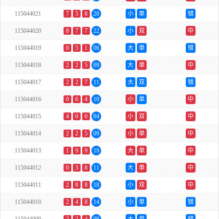
115044021
7
5
8
20
小
单
错
115044020
8
7
7
22
小
双
中
115044019
0
5
1
06
大
单
错
115044018
2
2
5
09
大
单
中
115044017
2
2
7
11
大
双
错
115044016
0
6
4
10
小
单
中
115044015
4
0
0
04
小
双
中
115044014
2
2
5
09
小
单
中
115044013
1
9
9
19
大
单
中
115044012
0
3
8
11
大
单
中
115044011
2
8
8
18
小
双
中
115044010
2
4
8
14
小
单
错