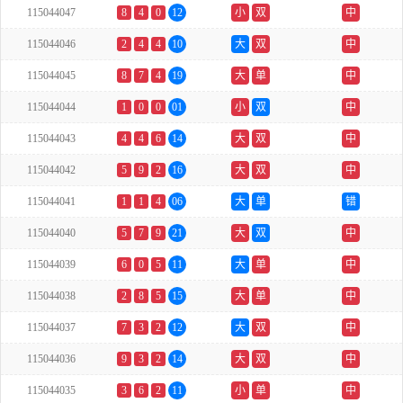
115044047
8
4
0
12
小
双
中
115044046
2
4
4
10
大
双
中
115044045
8
7
4
19
大
单
中
115044044
1
0
0
01
小
双
中
115044043
4
4
6
14
大
双
中
115044042
5
9
2
16
大
双
中
115044041
1
1
4
06
大
单
错
115044040
5
7
9
21
大
双
中
115044039
6
0
5
11
大
单
中
115044038
2
8
5
15
大
单
中
115044037
7
3
2
12
大
双
中
115044036
9
3
2
14
大
双
中
115044035
3
6
2
11
小
单
中