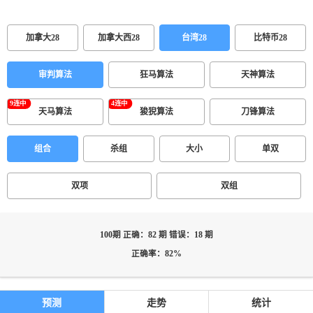
加拿大28
加拿大西28
台湾28
比特币28
审判算法
狂马算法
天神算法
天马算法
狻猊算法
刀锋算法
组合
杀组
大小
单双
双项
双组
100期 正确：82 期 错误：18 期
正确率：82%
预测
走势
统计