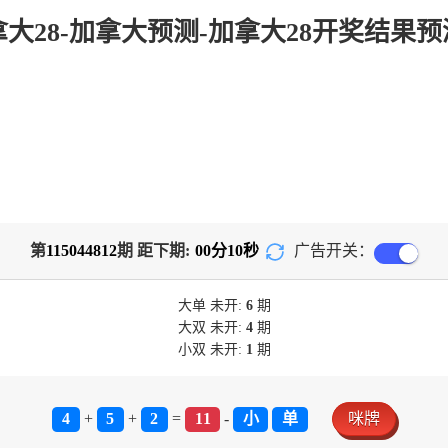
第
115044812
期 距下期:
00
分
10
秒
广告开关：
大单
未开:
6
期
大双
未开:
4
期
小双
未开:
1
期
4
+
5
+
2
=
11
-
小
单
咪牌