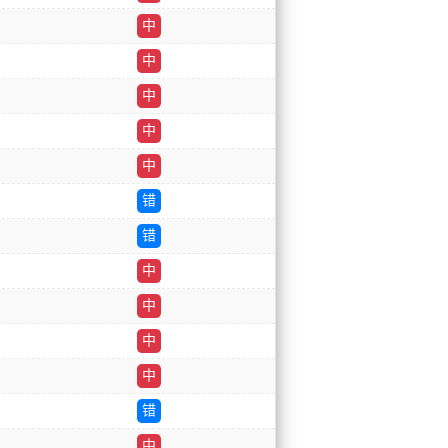
中
中
中
中
中
错
错
中
中
中
中
错
中