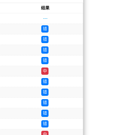
结果
---
错
错
错
错
中
错
错
错
错
错
中