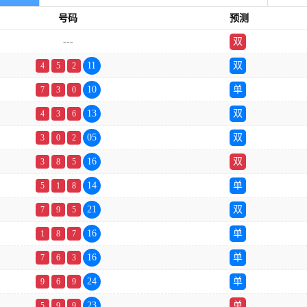
号码
预测
---
双
11
双
4
5
2
10
单
7
3
0
13
双
4
3
6
05
双
3
0
2
16
双
3
8
5
14
单
5
1
8
21
双
7
9
5
16
单
1
8
7
16
单
7
6
3
24
单
9
6
9
23
单
5
9
9