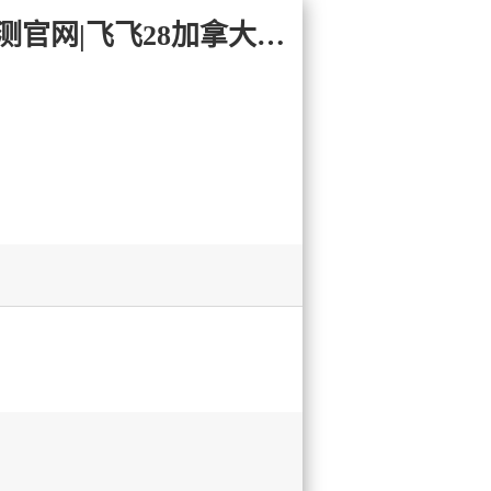
在线域名:28yc.Com 加拿大28-加拿大预测-加拿大28开奖结果预测官网|飞飞28加拿大在线预测_专注研究!