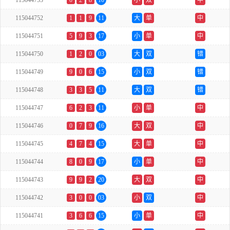
115044753
0
2
8
10
小
双
中
115044752
1
1
9
11
大
单
中
115044751
5
9
3
17
小
单
中
115044750
1
2
0
03
大
双
错
115044749
9
0
6
15
小
双
错
115044748
3
3
5
11
大
双
错
115044747
6
2
3
11
小
单
中
115044746
0
7
9
16
大
双
中
115044745
4
7
4
15
大
单
中
115044744
8
0
9
17
小
单
中
115044743
9
9
2
20
大
双
中
115044742
3
0
0
03
小
双
中
115044741
3
6
6
15
小
单
中