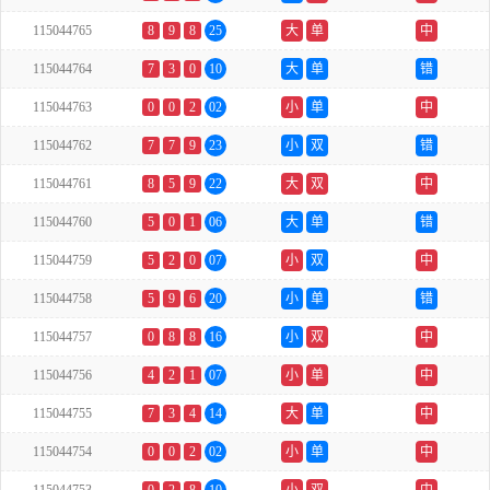
115044765
8
9
8
25
大
单
中
115044764
7
3
0
10
大
单
错
115044763
0
0
2
02
小
单
中
115044762
7
7
9
23
小
双
错
115044761
8
5
9
22
大
双
中
115044760
5
0
1
06
大
单
错
115044759
5
2
0
07
小
双
中
115044758
5
9
6
20
小
单
错
115044757
0
8
8
16
小
双
中
115044756
4
2
1
07
小
单
中
115044755
7
3
4
14
大
单
中
115044754
0
0
2
02
小
单
中