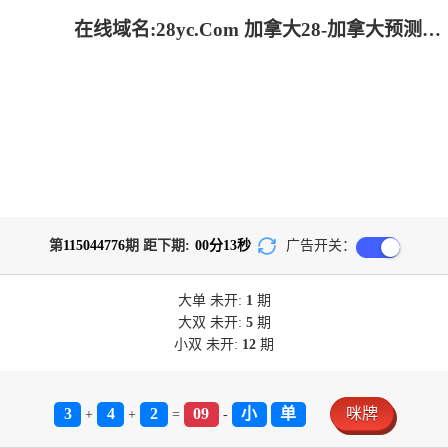
在线域名:28yc.Com 加拿大28-加拿大预测-加拿大28开奖结果预测官网|飞飞28加拿大在线预测_专注研究!
第
115044776
期 距下期:
00
分
13
秒
广告开关：
大单
未开:
1
期
大双
未开:
5
期
小双
未开:
12
期
3
4
2
09
小
单
咪牌
+
+
=
-