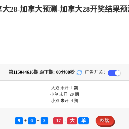
第
115044616
期 距下期:
00
分
08
秒
广告开关：
大双
未开:
1
期
小单
未开:
20
期
小双
未开:
4
期
9
+
6
+
2
=
17
-
大
单
咪牌