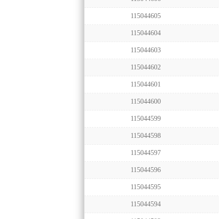
115044605
115044604
115044603
115044602
115044601
115044600
115044599
115044598
115044597
115044596
115044595
115044594