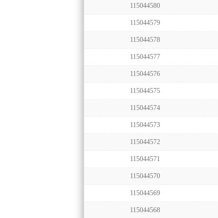
115044580
115044579
115044578
115044577
115044576
115044575
115044574
115044573
115044572
115044571
115044570
115044569
115044568