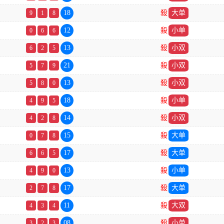
18
殺
大单
9
1
8
12
殺
小单
0
6
6
13
殺
小双
6
2
5
21
殺
小双
5
7
9
13
殺
小双
5
8
0
18
殺
小单
4
9
5
14
殺
小双
4
2
8
15
殺
大单
0
7
8
17
殺
大单
6
6
5
13
殺
小单
4
9
0
17
殺
大单
2
7
8
11
殺
大双
4
3
4
08
殺
小单
3
2
3