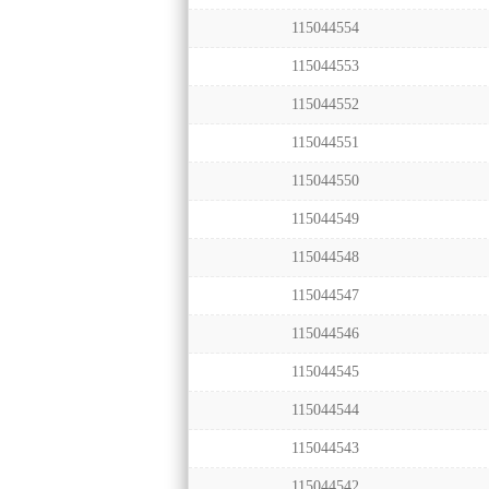
115044554
115044553
115044552
115044551
115044550
115044549
115044548
115044547
115044546
115044545
115044544
115044543
115044542