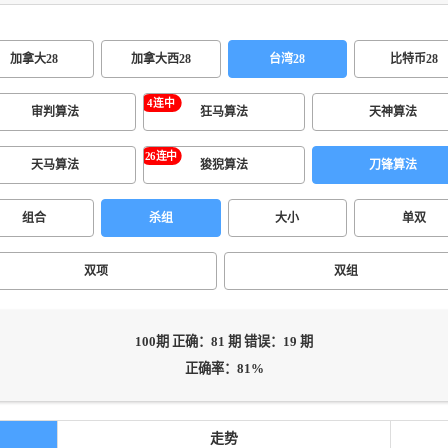
加拿大28
加拿大西28
台湾28
比特币28
审判算法
狂马算法
天神算法
天马算法
狻猊算法
刀锋算法
组合
杀组
大小
单双
双项
双组
100期 正确：81 期 错误：19 期
正确率：81%
走势