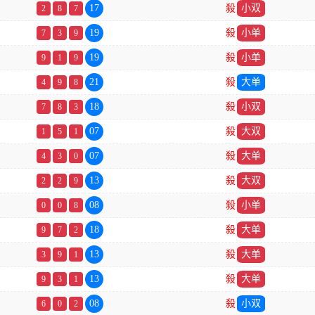
17
殺
小双
2
8
7
19
殺
小单
7
3
9
19
殺
小单
9
1
9
21
殺
大单
4
9
8
18
殺
小双
7
8
3
07
殺
大双
1
5
1
07
殺
大单
4
3
0
13
殺
大双
2
2
9
08
殺
小单
0
0
8
18
殺
大单
9
7
2
13
殺
大单
3
9
1
13
殺
大单
9
3
1
08
殺
小双
6
0
2