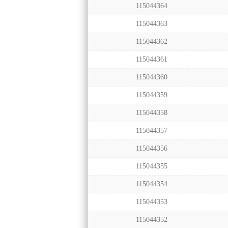
115044364
115044363
115044362
115044361
115044360
115044359
115044358
115044357
115044356
115044355
115044354
115044353
115044352