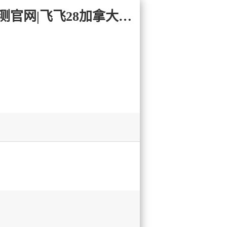
在线域名:28yc.Com 加拿大28-加拿大预测-加拿大28开奖结果预测官网|飞飞28加拿大在线预测_专注研究!