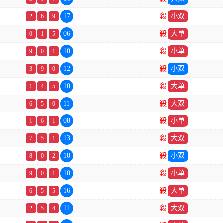
17
殺
小双
2
6
9
06
殺
大单
0
1
5
10
殺
小单
9
0
1
12
殺
小双
3
9
0
10
殺
大单
1
4
5
11
殺
大双
6
5
0
08
殺
小单
1
6
1
13
殺
大双
7
5
1
10
殺
小双
8
0
2
10
殺
小单
9
0
1
16
殺
大单
6
5
5
11
殺
大双
2
5
4