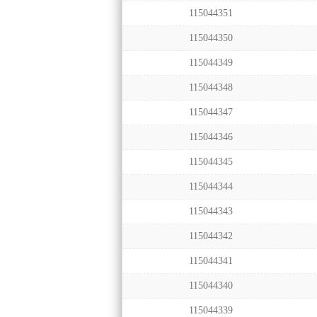
115044351
115044350
115044349
115044348
115044347
115044346
115044345
115044344
115044343
115044342
115044341
115044340
115044339