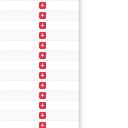
中
中
中
中
中
中
中
中
中
中
中
中
中