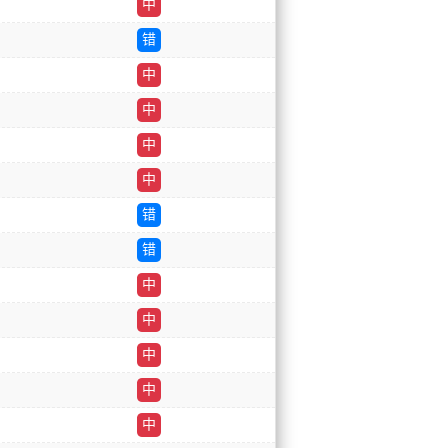
中
错
中
中
中
中
错
错
中
中
中
中
中