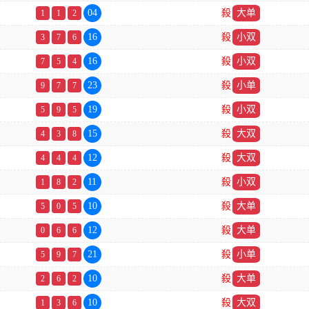
04
殺
大单
1
1
2
16
殺
小双
3
7
6
16
殺
小双
7
5
4
23
殺
小单
9
7
7
19
殺
小双
5
9
5
15
殺
大双
4
3
8
12
殺
大双
4
4
4
11
殺
小双
1
8
2
10
殺
大单
5
0
5
12
殺
大单
0
6
6
21
殺
小单
5
9
7
10
殺
大单
2
6
2
10
殺
大双
1
3
6