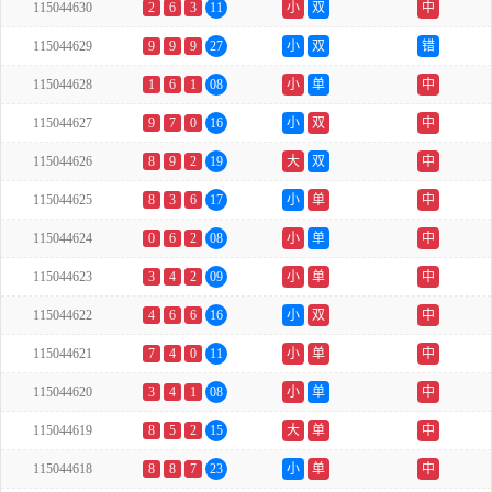
115044630
2
6
3
11
小
双
中
115044629
9
9
9
27
小
双
错
115044628
1
6
1
08
小
单
中
115044627
9
7
0
16
小
双
中
115044626
8
9
2
19
大
双
中
115044625
8
3
6
17
小
单
中
115044624
0
6
2
08
小
单
中
115044623
3
4
2
09
小
单
中
115044622
4
6
6
16
小
双
中
115044621
7
4
0
11
小
单
中
115044620
3
4
1
08
小
单
中
115044619
8
5
2
15
大
单
中
115044618
8
8
7
23
小
单
中