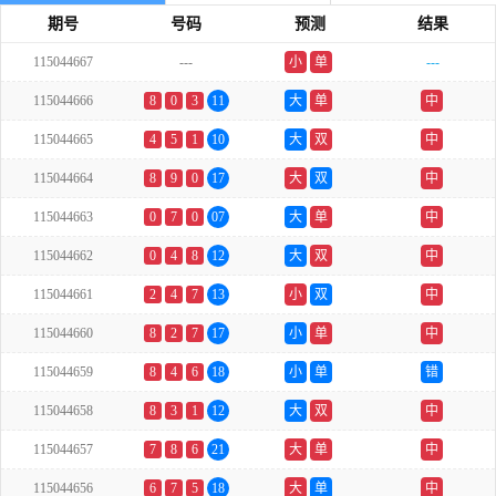
期号
号码
预测
结果
115044667
---
小
单
---
115044666
8
0
3
11
大
单
中
115044665
4
5
1
10
大
双
中
115044664
8
9
0
17
大
双
中
115044663
0
7
0
07
大
单
中
115044662
0
4
8
12
大
双
中
115044661
2
4
7
13
小
双
中
115044660
8
2
7
17
小
单
中
115044659
8
4
6
18
小
单
错
115044658
8
3
1
12
大
双
中
115044657
7
8
6
21
大
单
中
115044656
6
7
5
18
大
单
中