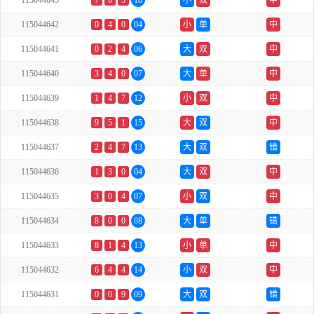
115044643
7
6
5
18
小
双
中
115044642
0
4
0
04
小
单
中
115044641
0
2
4
06
大
双
中
115044640
3
4
0
07
大
单
中
115044639
1
4
7
12
小
双
中
115044638
9
5
1
15
大
双
中
115044637
2
4
7
13
大
双
错
115044636
1
3
0
04
大
双
中
115044635
3
0
4
07
小
双
中
115044634
8
0
0
08
大
单
错
115044633
8
1
4
13
小
单
中
115044632
6
4
4
14
小
双
中
115044631
0
0
9
09
大
双
错