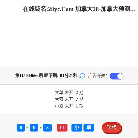
在线域名:28yc.Com 加拿大28-加拿大预测-加拿大28开奖结果预测官网|飞飞28加拿大在线预测_专注研究!
第
115044666
期 距下期:
01
分
21
秒
广告开关：
大单
未开:
2
期
大双
未开:
7
期
小双
未开:
1
期
8
0
3
11
小
单
咪牌
+
+
=
-