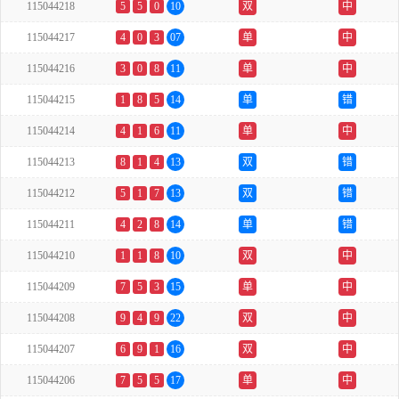
115044218
5
5
0
10
双
中
115044217
4
0
3
07
单
中
115044216
3
0
8
11
单
中
115044215
1
8
5
14
单
错
115044214
4
1
6
11
单
中
115044213
8
1
4
13
双
错
115044212
5
1
7
13
双
错
115044211
4
2
8
14
单
错
115044210
1
1
8
10
双
中
115044209
7
5
3
15
单
中
115044208
9
4
9
22
双
中
115044207
6
9
1
16
双
中
115044206
7
5
5
17
单
中