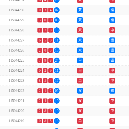
115044231
8
4
8
20
双
中
115044230
0
3
4
07
双
错
115044229
3
0
0
03
双
错
115044228
1
7
8
16
双
中
115044227
6
5
0
11
双
错
115044226
2
8
3
13
双
错
115044225
7
9
8
24
单
错
115044224
0
2
9
11
单
中
115044223
8
5
4
17
单
中
115044222
2
1
2
05
双
错
115044221
2
4
4
10
双
中
115044220
2
8
0
10
双
中
115044219
0
8
5
13
单
中