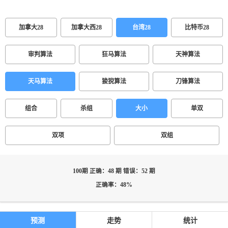
加拿大28
加拿大西28
台湾28
比特币28
审判算法
狂马算法
天神算法
天马算法
狻猊算法
刀锋算法
组合
杀组
大小
单双
双项
双组
100期 正确：48 期 错误：52 期
正确率：48%
预测
走势
统计