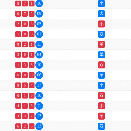
16
小
8
7
1
09
大
0
7
2
05
小
2
0
3
01
双
1
0
0
11
单
8
2
1
04
单
3
0
1
10
双
1
3
6
06
单
6
0
0
17
小
8
5
4
10
双
0
1
9
11
小
4
1
6
13
单
3
3
7
13
双
6
2
5