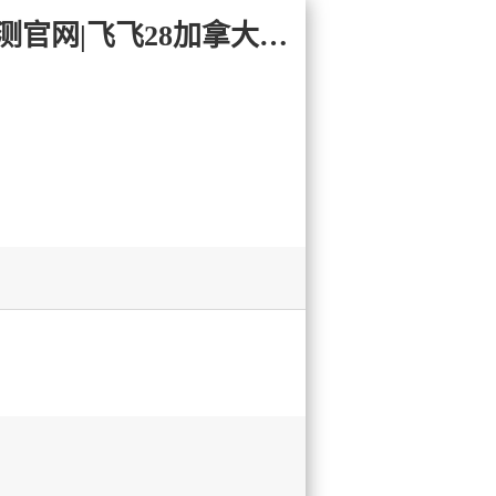
在线域名:28yc.Com 加拿大28-加拿大预测-加拿大28开奖结果预测官网|飞飞28加拿大在线预测_专注研究!