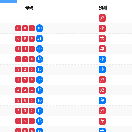
号码
预测
---
双
10
小
0
8
2
21
大
6
9
6
09
单
1
4
4
18
小
3
7
8
15
小
8
2
5
20
双
4
7
9
12
双
4
4
4
16
单
9
6
1
14
双
7
5
2
13
单
7
5
1
12
大
0
6
6