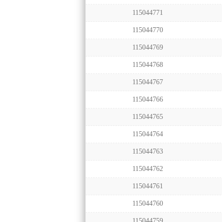
115044771
115044770
115044769
115044768
115044767
115044766
115044765
115044764
115044763
115044762
115044761
115044760
115044759