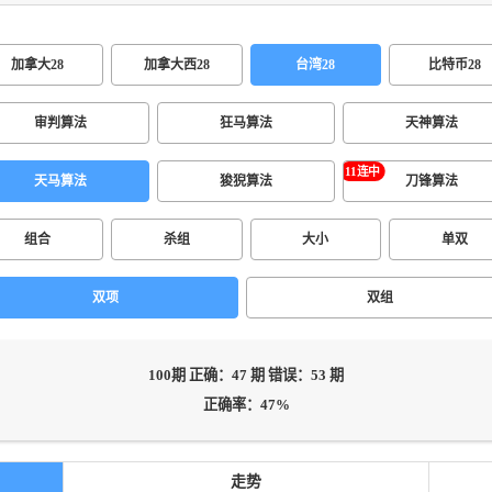
加拿大28
加拿大西28
台湾28
比特币28
审判算法
狂马算法
天神算法
天马算法
狻猊算法
刀锋算法
组合
杀组
大小
单双
双项
双组
100期 正确：47 期 错误：53 期
正确率：47%
走势